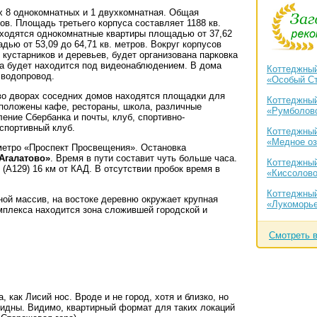
их 8 однокомнатных и 1 двухкомнатная. Общая
ов. Площадь третьего корпуса составляет 1188 кв.
 находятся однокомнатные квартиры площадью от 37,62
дью от 53,09 до 64,71 кв. метров. Вокруг корпусов
 кустарников и деревьев, будет организована парковка
а будет находится под видеонаблюдением. В дома
Коттеджный
 водопровод.
«Особый С
 во дворах соседних домов находятся площадки для
Коттеджный
сположены кафе, рестораны, школа, различные
«Румболов
ление Сбербанка и почты, клуб, спортивно-
-спортивный клуб.
Коттеджный
«Медное оз
метро «Проспект Просвещения». Остановка
Агалатово»
. Время в пути составит чуть больше часа.
Коттеджный
(А129) 16 км от КАД. В отсутствии пробок время в
«Киссолов
Коттеджный
ой массив, на востоке деревню окружает крупная
«Лукоморь
омплекса находится зона сложившей городской и
Смотреть 
, как Лисий нос. Вроде и не город, хотя и близко, но
дны. Видимо, квартирный формат для таких локаций