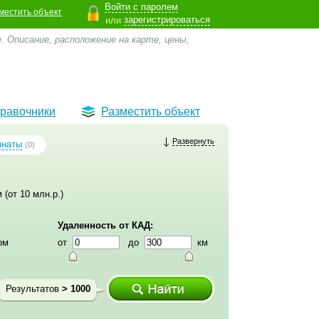
Войти с паролем
местить объект
зарегистрироваться
или
 Описание, расположение на карте, цены,
равочники
Разместить объект
Развернуть
мнаты
(0)
 (от 10 млн.р.)
Удаленность от КАД:
ом
от
до
км
Результатов
> 1000