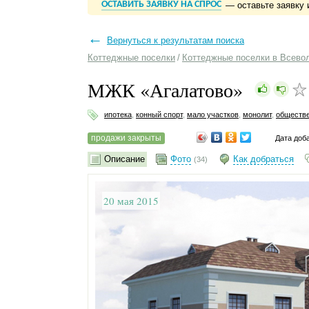
ОСТАВИТЬ ЗАЯВКУ НА СПРОС
— оставьте заявку 
←
Вернуться к результатам поиска
Коттеджные поселки
/
Коттеджные поселки в Всево
МЖК «Агалатово»
ипотека
,
конный спорт
,
мало участков
,
монолит
,
обществе
продажи закрыты
Дата доб
Описание
Фото
Как добраться
(34)
20 мая 2015