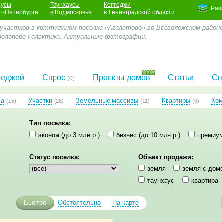
аусы
Таунхаусы
Коттеджи
Раз
кт-Петербурге
в Подмосковье
в Ленинградской области
 участков в коттеджном поселке «Агалатово» во Всеволожском районе.
велопере Галактика. Актуальные фотографии.
теджей
Спрос
Проекты домов
Статьи
Сп
(0)
ма
Участки
Земельные массивы
Квартиры
Ко
(15)
(28)
(11)
(6)
Тип поселка:
эконом (до 3 млн.р.)
бизнес (до 10 млн.р.)
премиум
Статус поселка:
Объект продажи:
земля
земля с дом
таунхаус
квартира
Быстро
Обстоятельно
На карте