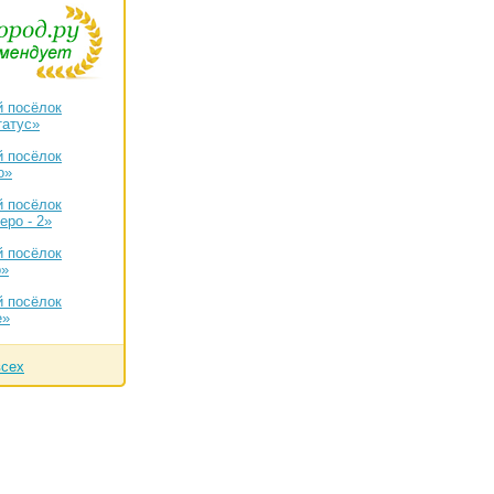
 посёлок
татус»
 посёлок
о»
 посёлок
еро - 2»
 посёлок
о»
 посёлок
е»
всех