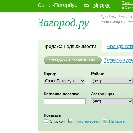
Таухн
Санкт-Петербург
Москва
в Сан
Загород.ру
Продажа домов и
информация о де
Продажа недвижимости
Аренда кот
Коттеджные поселки
Загородные до
(1961)
Город:
Район:
Название поселка:
Застройщик:
Показать
Списком
Фотогалереей
На карте