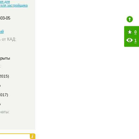
ия для
теля застройщика
-03-05
ий
0
 от КАД:
1
крыты
:
 2015)
о
2017)
о
наты: