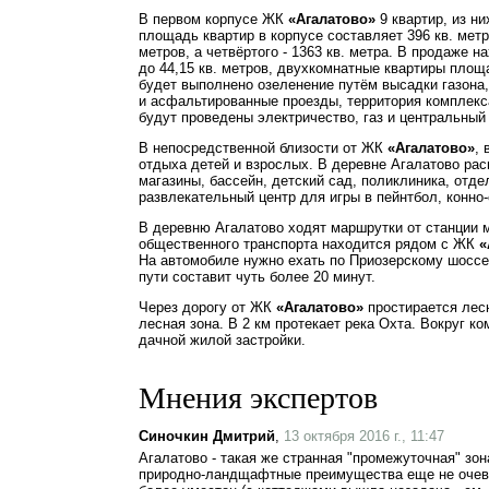
В первом корпусе ЖК
«Агалатово»
9 квартир, из н
площадь квартир в корпусе составляет 396 кв. метр
метров, а четвёртого - 1363 кв. метра. В продаже
до 44,15 кв. метров, двухкомнатные квартиры площа
будет выполнено озеленение путём высадки газона,
и асфальтированные проезды, территория комплекс
будут проведены электричество, газ и центральный
В непосредственной близости от ЖК
«Агалатово»
,
отдыха детей и взрослых. В деревне Агалатово ра
магазины, бассейн, детский сад, поликлиника, отде
развлекательный центр для игры в пейнтбол, конно
В деревню Агалатово ходят маршрутки от станции 
общественного транспорта находится рядом с ЖК
«
На автомобиле нужно ехать по Приозерскому шоссе 
пути составит чуть более 20 минут.
Через дорогу от ЖК
«Агалатово»
простирается лесн
лесная зона. В 2 км протекает река Охта. Вокруг к
дачной жилой застройки.
Мнения экспертов
Синочкин Дмитрий
,
13 октября 2016 г., 11:47
Агалатово - такая же странная "промежуточная" зона
природно-ландщафтные преимущества еще не очеви