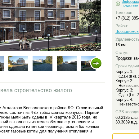
Информац
представи
Телефон:
+7 (812) 385
Район:
Всеволожск
Удаленность
16 км
Статус:
Продажи за
Сроки сдачи
Корпус 1:
Сдан (II кв.
Корпус 2:
Неизвестн
вела строительство жилого
Корпус 3:
Сдан (I кв. 
Корпус 4:
Неизвестн
и Агалатово Всеволожского района ЛО. Строительный
GPS коорди
лекс состоит из 4-ёх трёхэтажных корпусов. Первый
олжны были быть сданы в IV квартале 2015 года, но
60.2126 с.ш.
зданий выполнены из железобетона с утеплением и
30.3039 в.д.
ния сделана из мягкой черепицы, окна и балконные
новят газовые котлы для получения отопления и