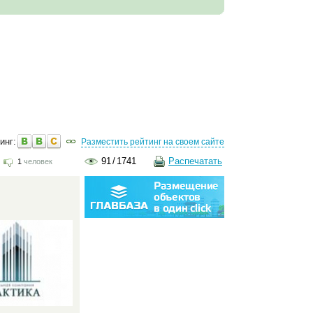
инг:
Разместить рейтинг на своем сайте
91
/
1741
Распечатать
1
человек
: