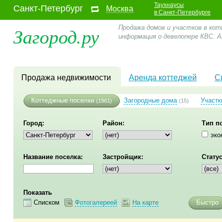
Таухнаусы
Санкт-Петербург
Москва
в Санкт-Петербурге
Загород.ру
Продажа домов и участков в кот
информация о девелопере КВС. 
Продажа недвижимости
Аренда коттеджей
С
Коттеджные поселки
Загородные дома
Участк
(1961)
(15)
Город:
Район:
Тип п
эко
Название поселка:
Застройщик:
Статус
Показать
Списком
Фотогалереей
На карте
Быстро