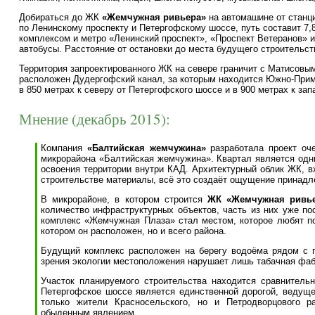
Добираться до ЖК
«
Жемчужная ривьера
»
на автомашине от станци
по Ленинскому проспекту и Петергофскому шоссе, путь составит 
комплексом и метро «Ленинский проспект», «Проспект Ветеранов» 
автобусы. Расстояние от остановки до места будущего строительст
Территория запроектированного ЖК на севере граничит с Матисовым
расположен Дудергофский канал, за которым находится Южно-Прим
в 850 метрах к северу от Петергофского шоссе и в 900 метрах к зап
Мнение (декабрь 2015):
Компания
«Балтийская жемчужина»
разработала проект оче
микрорайона «Балтийская жемчужина». Квартал является одни
освоения территории внутри КАД. Архитектурный облик ЖК, в
строительстве материалы, всё это создаёт ощущение принадле
В микрорайоне, в котором строится
ЖК «Жемчужная ривь
количество инфраструктурных объектов, часть из них уже пос
комплекс «Жемчужная Плаза» стал местом, которое любят по
котором он расположен, но и всего района.
Будущий комплекс расположен на берегу водоёма рядом с п
зрения экологии местоположения нарушает лишь табачная фаб
Участок планируемого строительства находится сравнитель
Петергофское шоссе является единственной дорогой, ведущей
только жители Красносельского, но и Петродворцового ра
обыденным явлением.