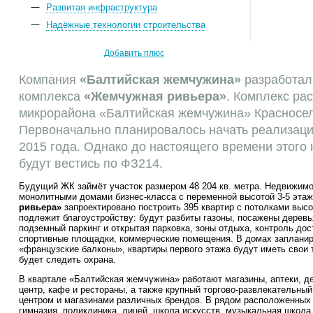
Развитая инфраструктура
Надёжные технологии строительства
Добавить плюс
Компания
«Балтийская жемчужина»
разработал
комплекса
«
Жемчужная ривьера
»
. Комплекс ра
микрорайона «Балтийская жемчужина» Красносел
Первоначально планировалось начать реализаци
2015 года. Однако до настоящего времени этого
будут вестись по ФЗ214.
Будущий ЖК займёт участок размером 48 204 кв. метра. Недвижимо
монолитными домами бизнес-класса с переменной высотой 3-5 эта
ривьера
»
запроектировано построить 395 квартир с потолками высо
подлежит благоустройству: будут разбиты газоны, посажены деревь
подземный паркинг и открытая парковка, зоны отдыха, контроль дос
спортивные площадки, коммерческие помещения. В домах запланир
«французские балконы», квартиры первого этажа будут иметь свои 
будет следить охрана.
В квартале «Балтийская жемчужина» работают магазины, аптеки, д
центр, кафе и рестораны, а также крупный торгово-развлекательный
центром и магазинами различных брендов. В рядом расположенных
гимназия, поликлиника, лицей, школа искусств, музыкальная школа,