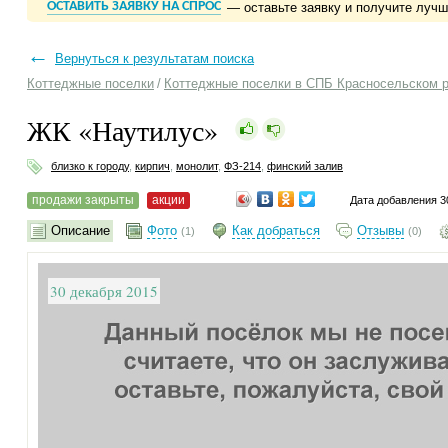
ОСТАВИТЬ ЗАЯВКУ НА СПРОС
— оставьте заявку и получите луч
←
Вернуться к результатам поиска
Коттеджные поселки
/
Коттеджные поселки в СПБ Красносельском 
ЖК «Наутилус»
близко к городу
,
кирпич
,
монолит
,
ФЗ-214
,
финский залив
продажи закрыты
акции
Дата добавления 3
Описание
Фото
Как добраться
Отзывы
(1)
(0)
30 декабря 2015