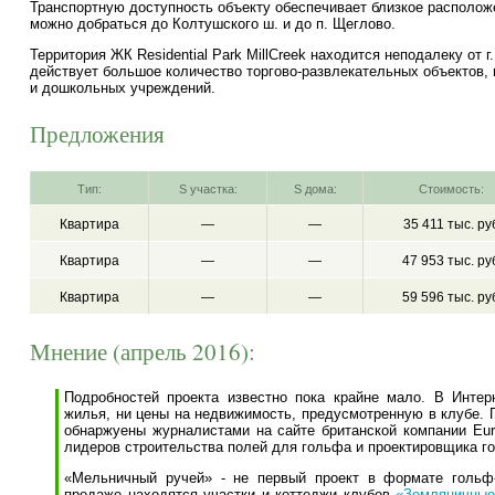
Транспортную доступность объекту обеспечивает близкое располож
можно добраться до Колтушского ш. и до п. Щеглово.
Территория ЖК Residential Park MillCreek находится неподалеку от г
действует большое количество
торгово-развлекательных
объектов,
и дошкольных учреждений.
Предложения
Тип:
S участка:
S дома:
Стоимость:
Квартира
—
—
35 411 тыс. ру
Квартира
—
—
47 953 тыс. ру
Квартира
—
—
59 596 тыс. ру
Мнение (апрель 2016):
Подробностей проекта известно пока крайне мало. В Интер
жилья, ни цены на недвижимость, предусмотренную в клубе. 
обнаржуены журналистами на сайте британской компании Euro
лидеров строительства полей для гольфа и проектировщика г
«Мельничный ручей» - не первый проект в формате гольф-
продаже находятся участки и коттеджи клубов
«Земляничные