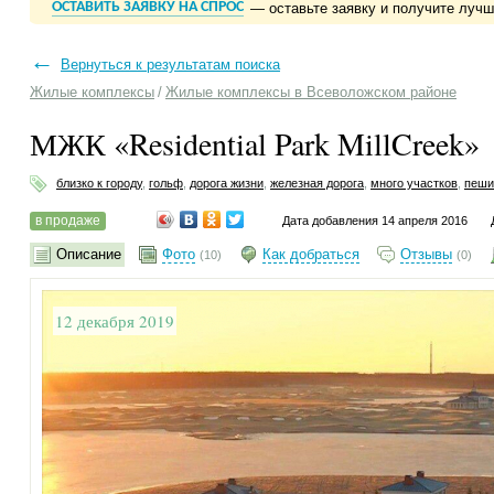
ОСТАВИТЬ ЗАЯВКУ НА СПРОС
— оставьте заявку и получите луч
←
Вернуться к результатам поиска
Жилые комплексы
/
Жилые комплексы в Всеволожском районе
МЖК «Residential Park MillCreek»
близко к городу
,
гольф
,
дорога жизни
,
железная дорога
,
много участков
,
пеши
в продаже
Дата добавления 14 апреля 2016
Описание
Фото
Как добраться
Отзывы
(10)
(0)
12 декабря 2019