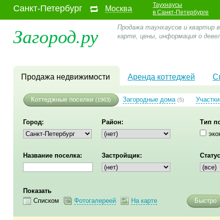
Таухнаусы
Санкт-Петербург
Москва
в Санкт-Петербурге
Загород.ру
Продажа таунхаусов и квартир в 
карте, цены, информация о дев
Продажа недвижимости
Аренда коттеджей
С
Коттеджные поселки
Загородные дома
Участки
(1963)
(5)
Город:
Район:
Тип п
эко
Название поселка:
Застройщик:
Статус
Показать
Списком
Фотогалереей
На карте
Быстро