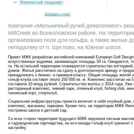
Живописный ландшафт
Добавить плюс
Компания «Мельничный ручей девелопмент» реал
MillCreek во Всеволожском районе. На территори
организовано поле для гольфа, а также жилые д
неподалеку от п. Щеглово, на Южном шоссе.
Проект МЖК разработан английской компанией European Golf Design
искусственных водоема, занимающих площадь 50 га. Ожидается, ч
га. На остальной территории планируется строительство коттеджей,
домов. Жильё рассчитано на сдачу в долгосрочную аренду и прод
принадлежать к бизнес- и
премиум-классу
. Общая площадь жилой н
гольф-клуба
составит около 250 000 кв. м. Комплекс рассчитан на 5
составили 10 млрд рублей. Строительство велось с 2014 года. Уже 
ресторанный комплекс, зимний парк, пляжный клуб, fishing club, ми
теннисный корт, спортклуб.
Социальная инфраструктуры проекта включит в себя клубный дом,
комплекс, магазины, парковки. Кроме того, на территории МЖК Reside
построены школа и детский сад.
Со всех сторон территория будущего МЖК окружена лесным массив
и садоводческие партнерства, на
юго-западе
гольф-клуб
граничит с
застройку.