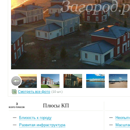
Смотреть все фото
(10 шт.)
Плюсы КП
3
всего плюсов
Близость к городу
Неопыт
Развитая инфраструктура
Масшта