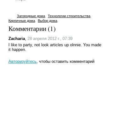
Загородные дома
,
Технологии строительства
,
Кирпичные дома
,
Выбор дома
,
Комментарии (
1
)
Zacharia
,
28 апреля 2012 г., 07:39
I like to party, not look articles up olnnie. You made
it happen.
Авторизуйтесь
, чтобы оставить комментарий