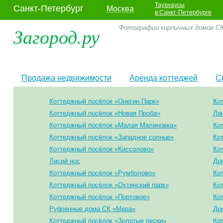
Таухнаусы
Санкт-Петербург
Москва
в Санкт-Петербурге
Загород.ру
Фотографии кирпичных домов СК
Продажа недвижимости
Аренда коттеджей
С
Коттеджный посёлок «Онегин Парк»
Ко
Коттеджный посёлок «Новая Проба»
Ла
Коттеджный посёлок «Малая Малиновка»
Ко
Коттеджный посёлок «Западное солнце»
Ко
Коттеджный посёлок «Киссолово»
Ко
Лисий нос
До
Коттеджный посёлок «Румболово»
Ко
Коттеджный посёлок «Охтинский парк»
Ко
Коттеджный посёлок «Портовое»
Ко
Рубленные дома СК «Мера»
До
Коттеджный посёлок «Золотые пески»
Ко