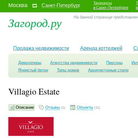
Таухнаусы
Т
Москва
Санкт-Петербург
в Санкт-Петербурге
в
Загород.ру
На данной странице представлена
Продажа недвижимости
Аренда коттеджей
С
Девелоперы
Агентства недвижимости
Персоны
Ин
Ячеистый бетон
Типы домов
Архитектурные стили
Villagio Estate
Описание
Отзывы
Объекты
(1)
(11)