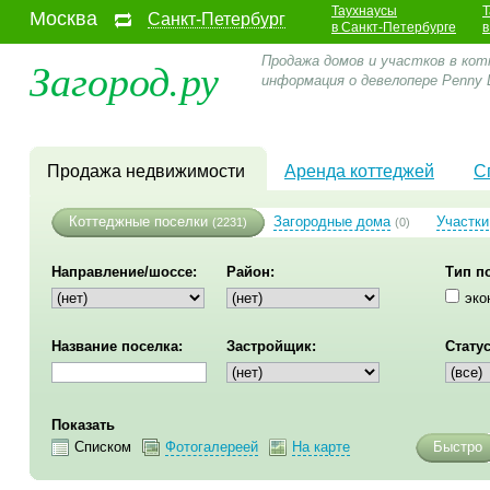
Таухнаусы
Т
Москва
Санкт-Петербург
в Санкт-Петербурге
в
Загород.ру
Продажа домов и участков в кот
информация о девелопере Penny 
Продажа недвижимости
Аренда коттеджей
С
Коттеджные поселки
Загородные дома
Участки
(2231)
(0)
Направление/шоссе:
Район:
Тип п
эко
Название поселка:
Застройщик:
Статус
Показать
Списком
Фотогалереей
На карте
Быстро