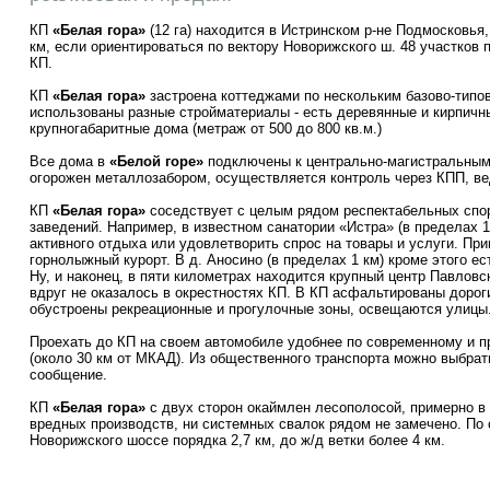
КП
«Белая гора»
(12 га) находится в Истринском р-не Подмосковья,
км, если ориентироваться по вектору Новорижского ш. 48 участков 
КП.
КП
«Белая гора»
застроена коттеджами по нескольким базово-типо
использованы разные стройматериалы - есть деревянные и кирпичн
крупногабаритные дома (метраж от 500 до 800 кв.м.)
Все дома в
«Белой горе»
подключены к центрально-магистральным
огорожен металлозабором, осуществляется контроль через КПП, ве
КП
«Белая гора»
соседствует с целым рядом респектабельных спо
заведений. Например, в известном санатории «Истра» (в пределах 
активного отдыха или удовлетворить спрос на товары и услуги. Пр
горнолыжный курорт. В д. Аносино (в пределах 1 км) кроме этого е
Ну, и наконец, в пяти километрах находится крупный центр Павловск
вдруг не оказалось в окрестностях КП. В КП асфальтированы дороги
обустроены рекреационные и прогулочные зоны, освещаются улицы
Проехать до КП на своем автомобиле удобнее по современному и 
(около 30 км от МКАД). Из общественного транспорта можно выбрат
сообщение.
КП
«Белая гора»
с двух сторон окаймлен лесополосой, примерно в 
вредных производств, ни системных свалок рядом не замечено. По 
Новорижского шоссе порядка 2,7 км, до ж/д ветки более 4 км.