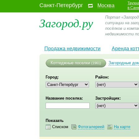
Таухн
Санкт-Петербург
Москва
в Сан
Загород.ру
Портал «Загород
ситуации на заг
посёлков и компа
недвижимости по
Продажа недвижимости
Аренда кот
Коттеджные поселки
Загородные до
(1961)
Город:
Район:
Название поселка:
Застройщик:
Показать
Списком
Фотогалереей
На карте