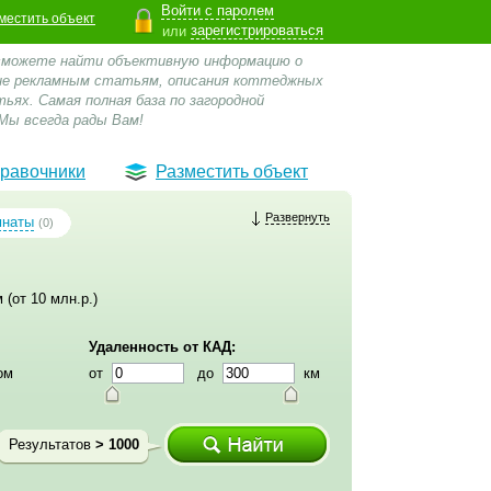
Войти с паролем
местить объект
зарегистрироваться
или
 сможете найти объективную информацию о
 не рекламным статьям, описания коттеджных
ьях. Самая полная база по загородной
Мы всегда рады Вам!
равочники
Разместить объект
Развернуть
мнаты
(0)
 (от 10 млн.р.)
Удаленность от КАД:
ом
от
до
км
Результатов
> 1000