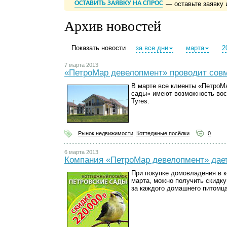
ОСТАВИТЬ ЗАЯВКУ НА СПРОС
— оставьте заявку 
Архив новостей
Показать новости
за все дни
марта
2
7 марта 2013
«ПетроМар девелопмент» проводит совм
В марте все клиенты «ПетроМ
сады» имеют возможность вос
Tyres.
Рынок недвижимости
,
Коттеджные посёлки
0
6 марта 2013
Компания «ПетроМар девелопмент» дает
При покупке домовладения в 
марта, можно получить скидку
за каждого домашнего питомца