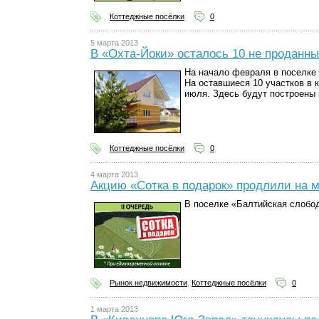
Коттеджные посёлки
0
5 марта 2013
В «Охта-Йоки» осталось 10 не проданны
На начало февраля в поселке
На оставшиеся 10 участков в 
июля. Здесь будут построены 
Коттеджные посёлки
0
4 марта 2013
Акцию «Сотка в подарок» продлили на 
В поселке «Балтийская слобод
Рынок недвижимости
,
Коттеджные посёлки
0
1 марта 2013