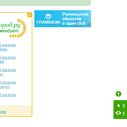
 посёлок
бор»
 посёлок
ый»
 посёлок
о»
 посёлок
татус»
 посёлок
0
всех
0