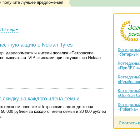
и получите лучшее предложение!
013 года
естную акцию с Nokian Tyres
Коттеджный
ар девелопмент» и жители поселка «Петровские
«Янтарный 
пользоваться VIP скидками при покупке шин Nokian
Коттеджный
«ПриЛЕСн
Коттеджный
«Румболов
Коттеджный
«Особый С
 скидку на каждого члена семьи
Коттеджный
коттеджном поселке «Петровские сады» до конца
«Polianka»
 50 000 рублей за каждого члена семьи и 20 000 рублей
.
Смотреть 