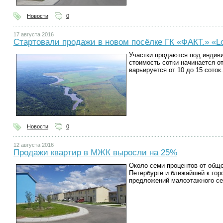
Новости
0
17 августа 2016
Стартовали продажи в новом посёлке ГК «ФАКТ.» «Lov
Участки продаются под индив
стоимость сотки начинается о
варьируется от 10 до 15 соток.
Новости
0
12 августа 2016
Продажи квартир в МЖК выросли на 25%
Около семи процентов от обще
Петербурге и ближайшей к гор
предложений малоэтажного се