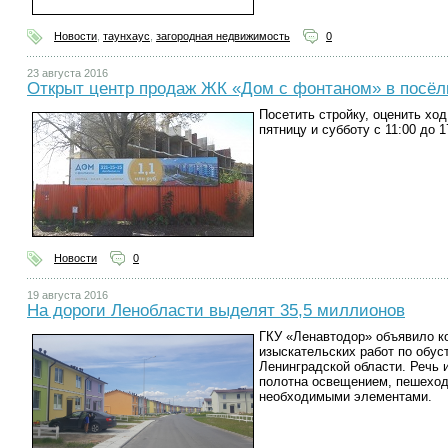
Новости
,
таунхаус
,
загородная недвижимость
0
23 августа 2016
Открыт центр продаж ЖК «Дом с фонтаном» в посёл
Посетить стройку, оценить ход
пятницу и субботу с 11:00 до 1
Новости
0
19 августа 2016
На дороги Ленобласти выделят 35,5 миллионов
ГКУ «Ленавтодор» объявило ко
изыскательских работ по обус
Ленинградской области. Речь 
полотна освещением, пешехо
необходимыми элементами.