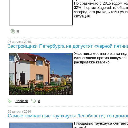
По сравнению с 2015 годом ко
32%. Портал Zagorod. ru обра
загородного рынка, чтобы узн
ситуация.
0
26 августа 2016
Застройщики Петербурга не допустят «черной пятн
Участники местного рынка не
единогласно против нашумевш
распродаже квартир.
Новости
0
25 августа 2016
Самые компактные таунхаусы Ленобласти, топ домов
Площадью таунхауса считаетс
этажей.