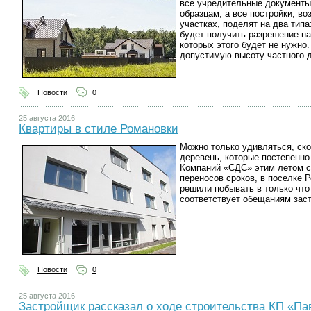
все учредительные документы
образцам, а все постройки, в
участках, поделят на два типа
будет получить разрешение на
которых этого будет не нужно
допустимую высоту частного 
Новости
0
25 августа 2016
Квартиры в стиле Романовки
Можно только удивляться, ско
деревень, которые постепенно
Компаний «СДС» этим летом с
переносов сроков, в поселке
решили побывать в только что
соответствует обещаниям зас
Новости
0
25 августа 2016
Застройщик рассказал о ходе строительства КП «Па