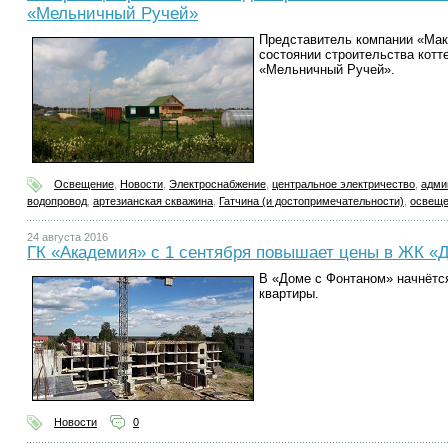
«Мельничный Ручей»
Представитель компании «Макс
состоянии строительства котт
«Мельничный Ручей».
Освещение
,
Новости
,
Электроснабжение
,
центральное электричество
,
адми
водопровод
,
артезианская скважина
,
Гатчина (и достопримечательности)
,
освеще
24 августа 2016
ГК «Академия» с 1 сентября повышает цены в ЖК «
В «Доме с Фонтаном» начнётс
квартиры.
Новости
0