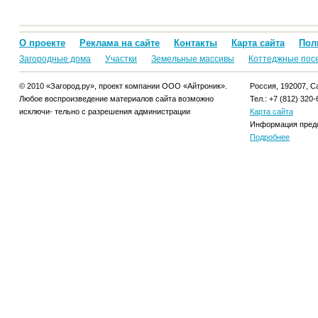
О проекте
Реклама на сайте
Контакты
Карта сайта
Пол
Загородные дома
Участки
Земельные массивы
Коттеджные пос
© 2010 «Загород.ру», проект компании ООО «Айтроник».
Россия, 192007, Са
Любое воспроизведение материалов сайта возможно
Тел.: +7 (812) 320-
исключи- тельно с разрешения администрации
Карта сайта
Информация предо
Подробнее