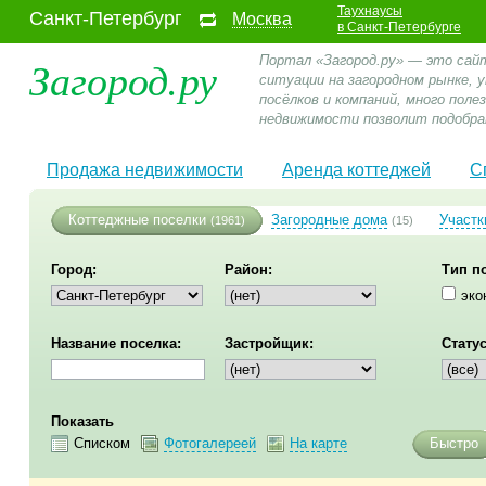
Таухнаусы
Санкт-Петербург
Москва
в Санкт-Петербурге
Загород.ру
Портал «Загород.ру» — это сай
ситуации на загородном рынке,
посёлков и компаний, много пол
недвижимости позволит подобра
Продажа недвижимости
Аренда коттеджей
С
Коттеджные поселки
Загородные дома
Участк
(1961)
(15)
Город:
Район:
Тип п
эко
Название поселка:
Застройщик:
Статус
Показать
Списком
Фотогалереей
На карте
Быстро