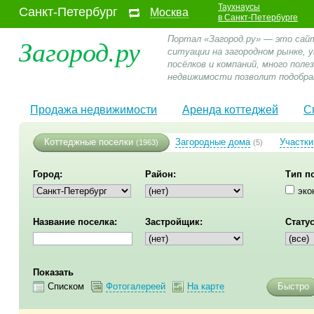
Таухнаусы
Санкт-Петербург
Москва
в Санкт-Петербурге
Загород.ру
Портал «Загород.ру» — это сай
ситуации на загородном рынке,
посёлков и компаний, много пол
недвижимости позволит подобра
Продажа недвижимости
Аренда коттеджей
С
Коттеджные поселки
Загородные дома
Участки
(1963)
(5)
Город:
Район:
Тип п
эко
Название поселка:
Застройщик:
Статус
Показать
Списком
Фотогалереей
На карте
Быстро