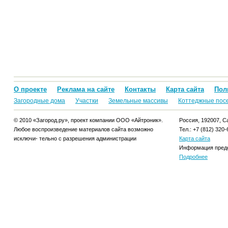
О проекте
Реклама на сайте
Контакты
Карта сайта
Пол
Загородные дома
Участки
Земельные массивы
Коттеджные пос
© 2010 «Загород.ру», проект компании ООО «Айтроник».
Россия, 192007, Са
Любое воспроизведение материалов сайта возможно
Тел.: +7 (812) 320-
исключи- тельно с разрешения администрации
Карта сайта
Информация предо
Подробнее