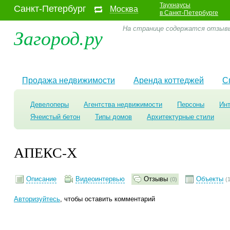
Таухнаусы
Санкт-Петербург
Москва
в Санкт-Петербурге
Загород.ру
На странице содержатся отзывы
Продажа недвижимости
Аренда коттеджей
С
Девелоперы
Агентства недвижимости
Персоны
Ин
Ячеистый бетон
Типы домов
Архитектурные стили
АПЕКС-Х
Описание
Видеоинтервью
Отзывы
Объекты
(0)
(
Авторизуйтесь
, чтобы оставить комментарий