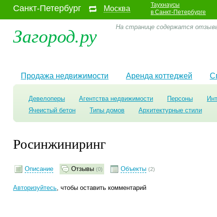
Таухнаусы
Санкт-Петербург
Москва
в Санкт-Петербурге
Загород.ру
На странице содержатся отзывы
Продажа недвижимости
Аренда коттеджей
С
Девелоперы
Агентства недвижимости
Персоны
Ин
Ячеистый бетон
Типы домов
Архитектурные стили
Росинжиниринг
Описание
Отзывы
Объекты
(0)
(2)
Авторизуйтесь
, чтобы оставить комментарий