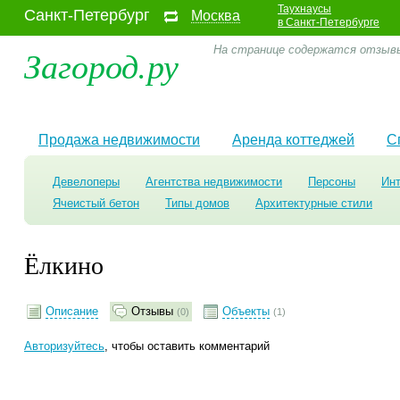
Таухнаусы
Санкт-Петербург
Москва
в Санкт-Петербурге
Загород.ру
На странице содержатся отзывы
Продажа недвижимости
Аренда коттеджей
С
Девелоперы
Агентства недвижимости
Персоны
Ин
Ячеистый бетон
Типы домов
Архитектурные стили
Ёлкино
Описание
Отзывы
Объекты
(0)
(1)
Авторизуйтесь
, чтобы оставить комментарий