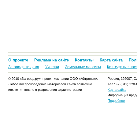
О проекте
Реклама на сайте
Контакты
Карта сайта
Пол
Загородные дома
Участки
Земельные массивы
Коттеджные пос
© 2010 «Загород.ру», проект компании ООО «Айтроник».
Россия, 192007, Са
Любое воспроизведение материалов сайта возможно
Тел.: +7 (812) 320-
исключи- тельно с разрешения администрации
Карта сайта
Информация предо
Подробнее