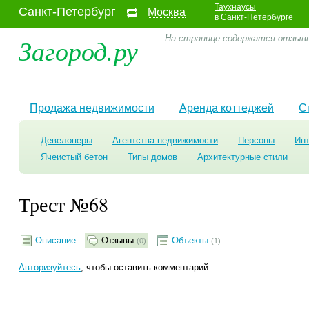
Таухнаусы
Санкт-Петербург
Москва
в Санкт-Петербурге
Загород.ру
На странице содержатся отзыв
Продажа недвижимости
Аренда коттеджей
С
Девелоперы
Агентства недвижимости
Персоны
Ин
Ячеистый бетон
Типы домов
Архитектурные стили
Трест №68
Описание
Отзывы
Объекты
(0)
(1)
Авторизуйтесь
, чтобы оставить комментарий