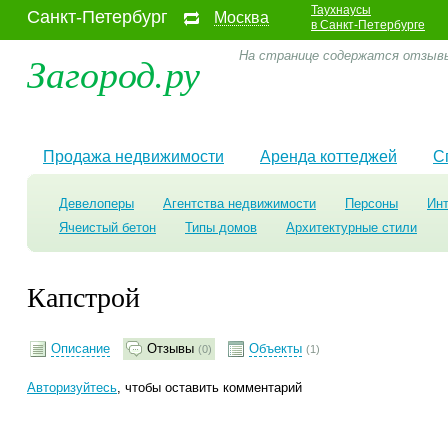
Таухнаусы
Санкт-Петербург
Москва
в Санкт-Петербурге
Загород.ру
На странице содержатся отзывы
Продажа недвижимости
Аренда коттеджей
С
Девелоперы
Агентства недвижимости
Персоны
Ин
Ячеистый бетон
Типы домов
Архитектурные стили
Капстрой
Описание
Отзывы
Объекты
(0)
(1)
Авторизуйтесь
, чтобы оставить комментарий