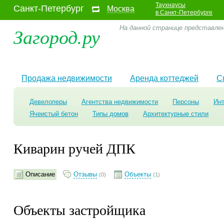
Таухнаусы
Санкт-Петербург
Москва
в Санкт-Петербурге
Загород.ру
На данной странице представлен
Продажа недвижимости
Аренда коттеджей
С
Девелоперы
Агентства недвижимости
Персоны
Ин
Ячеистый бетон
Типы домов
Архитектурные стили
Киварин ручей ДПК
Описание
Отзывы
Объекты
(0)
(1)
Объекты застройщика