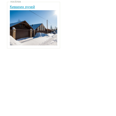
посёлок
Киварин ручей