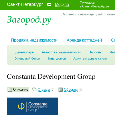
Таухнаусы
Санкт-Петербург
Москва
в Санкт-Петербурге
Загород.ру
На данной странице представлен
Продажа недвижимости
Аренда коттеджей
С
Девелоперы
Агентства недвижимости
Персоны
Ин
Ячеистый бетон
Типы домов
Архитектурные стили
Constanta Development Group
Описание
Отзывы
Объекты
(7)
(4)