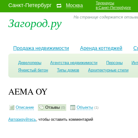
Таухнаусы
Санкт-Петербург
Москва
в Санкт-Петербурге
Загород.ру
На странице содержатся отзыв
Продажа недвижимости
Аренда коттеджей
С
Девелоперы
Агентства недвижимости
Персоны
Ин
Ячеистый бетон
Типы домов
Архитектурные стили
AEMA OY
Описание
Отзывы
Объекты
(0)
(1)
Авторизуйтесь
, чтобы оставить комментарий