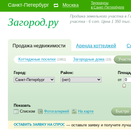
Таухнаусы
Санкт-Петербург
Москва
в Санкт-Петербурге
Загород.ру
Продажа земельного участка в Г
участка - 6 сот. Цена 1 350 тыс
Продажа недвижимости
Аренда коттеджей
С
Коттеджные поселки
Загородные дома
Участк
(1961)
(15)
Город:
Район:
Площад
от
Показать
Списком
Фотогалереей
На карте
Быстро
ОСТАВИТЬ ЗАЯВКУ НА СПРОС
— оставьте заявку и получите луч