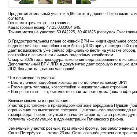
Продается земельный участок 5,96 соток в деревне Покровская Гат
области.
Газ и электричество - по границе.
Кадастровый номер 47:23:0303004:645.
Точная метка на участке: 59.642225, 30.401825 (переулок Счастливы
В Градостроительном плане основной ВРИ — индивидуальное огор
ведение личного подсобного хозяйства (ЛПХ) при утвержденной гра
дает возможность уже сейчас официально вести на участке огород
постройки и заниматься личным подсобным хозяйством.
С марта 2026 года процедура изменения вида разрешенного исполь
Дополнительный ВРИ ЛПХ в документах дает хорошую позицию для
ЛПХ без длительных согласований.
Что возможно на участке:
• Вести личное подсобное хозяйство по дополнительному ВРИ
• Размещать теплицы, хозпостройки и некапитальные строения
• В перспективе — строительство капитального дома (после офици
Важные моменты и ограничения:
Участок расположен в приаэродромной зоне аэродрома Пушкин (подз
ограничения по высотности построек. Центрального водопровода на 
газопровода. Перед покупкой и началом строительства рекомендуе
получить консультацию в администрации Гатчинского района.
Земельный участок ровный, правильной формы, без заболоченных 
Санкт-Петербурга — около 23 км. Остановка общественного транспо