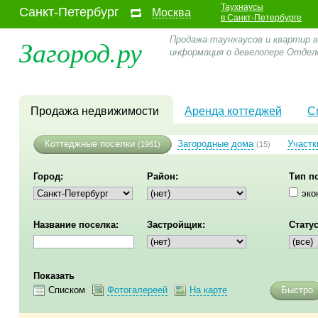
Таухнаусы
Санкт-Петербург
Москва
в Санкт-Петербурге
Загород.ру
Продажа таунхаусов и квартир в
информация о девелопере Отде
Продажа недвижимости
Аренда коттеджей
С
Коттеджные поселки
Загородные дома
Участк
(1961)
(15)
Город:
Район:
Тип п
эко
Название поселка:
Застройщик:
Статус
Показать
Списком
Фотогалереей
На карте
Быстро