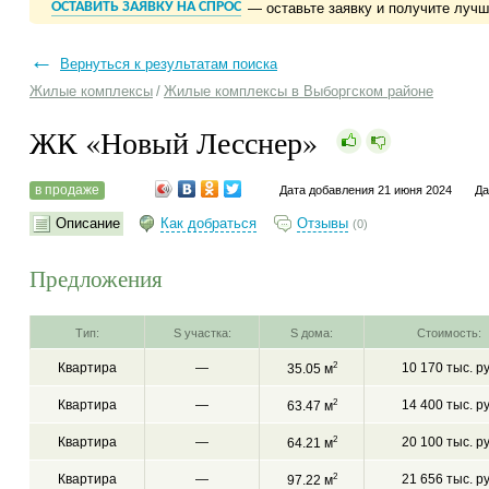
ОСТАВИТЬ ЗАЯВКУ НА СПРОС
— оставьте заявку и получите луч
←
Вернуться к результатам поиска
Жилые комплексы
/
Жилые комплексы в Выборгском районе
ЖК «Новый Лесснер»
в продаже
Дата добавления 21 июня 2024
Да
Описание
Как добраться
Отзывы
(0)
Предложения
Тип:
S участка:
S дома:
Стоимость:
Квартира
—
2
10 170 тыс. р
35.05 м
Квартира
—
2
14 400 тыс. р
63.47 м
Квартира
—
2
20 100 тыс. р
64.21 м
Квартира
—
2
21 656 тыс. р
97.22 м