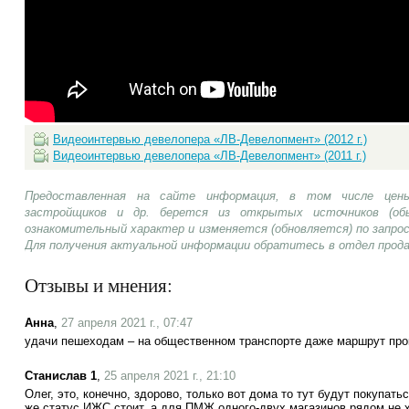
Видеоинтервью девелопера «ЛВ-Девелопмент» (2012 г.)
Видеоинтервью девелопера «ЛВ-Девелопмент» (2011 г.)
Предоставленная на сайте информация, в том числе цены
застройщиков и др. берется из открытых источников (об
ознакомительный характер и изменяется (обновляется) по запр
Для получения актуальной информации обратитесь в отдел прод
Отзывы и мнения:
Анна
,
27 апреля 2021 г., 07:47
удачи пешеходам – на общественном транспорте даже маршрут про
Станислав 1
,
25 апреля 2021 г., 21:10
Олег, это, конечно, здорово, только вот дома то тут будут покупать
же статус ИЖС стоит, а для ПМЖ одного-двух магазинов рядом не хв