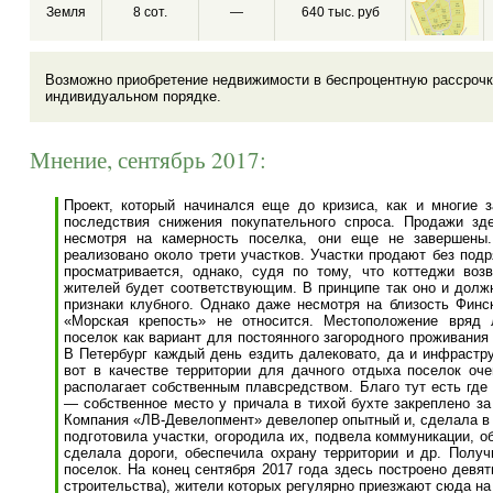
Земля
8 сот.
—
640 тыс. руб
Возможно приобретение недвижимости в беспроцентную рассрочк
индивидуальном порядке.
Мнение, сентябрь 2017:
Проект, который начинался еще до кризиса, как и многие 
последствия снижения покупательного спроса. Продажи зд
несмотря на камерность поселка, они еще не завершены.
реализовано около трети участков. Участки продают без подр
просматривается, однако, судя по тому, что коттеджи воз
жителей будет соответствующим. В принципе так оно и должн
признаки клубного. Однако даже несмотря на близость Финск
«Морская крепость» не относится. Местоположение вряд 
поселок как вариант для постоянного загородного проживания 
В Петербург каждый день ездить далековато, да и инфрастру
вот в качестве территории для дачного отдыха поселок оче
располагает собственным плавсредством. Благо тут есть где
— собственное место у причала в тихой бухте закреплено з
Компания «ЛВ-Девелопмент» девелопер опытный и, сделала в «
подготовила участки, огородила их, подвела коммуникации, о
сделала дороги, обеспечила охрану территории и др. Полу
поселок. На конец сентября 2017 года здесь построено девя
строительства), жители которых регулярно приезжают сюда на