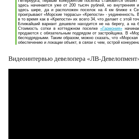
Петербурга, первым конкурентом поселка становится объек
здесь начинается уже от 200 тысяч рублей, но внутренняя 
здесь шире, да и расположен поселок на 4 км ближе к Се
проигрывают «Морские террасы» «Крепости» - уединенность. В
в то время как в «Крепости» их всего 34, что делает с этой т
Ближайший вариант дешевле находится не на берегу, а на 
Стоимость сотки в коттеджном поселке
«Гармония»
начинае
продаются с обязательным подрядом от застройщика. В «Мор
бесподрядными. Таким образом, можно сказать, что «Морская
обеспечению и локации объект, в связи с чем, острой конкурен
Видеоинтервью девелопера «ЛВ-Девелопмент» 