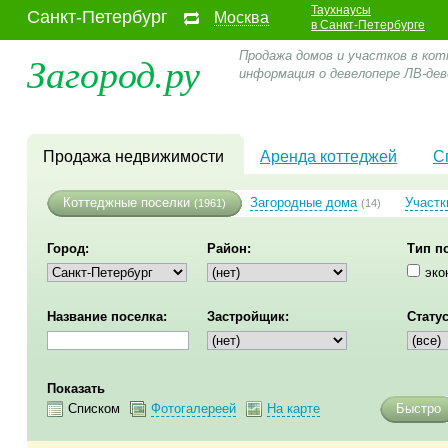
Таухнаусы
Санкт-Петербург
Москва
в Санкт-Петербурге
Загород.ру
Продажа домов и участков в кот
информация о девелопере ЛВ-де
Продажа недвижимости
Аренда коттеджей
С
Коттеджные поселки
Загородные дома
Участк
(1961)
(14)
Город:
Район:
Тип п
эко
Название поселка:
Застройщик:
Статус
Показать
Списком
Фотогалереей
На карте
Быстро