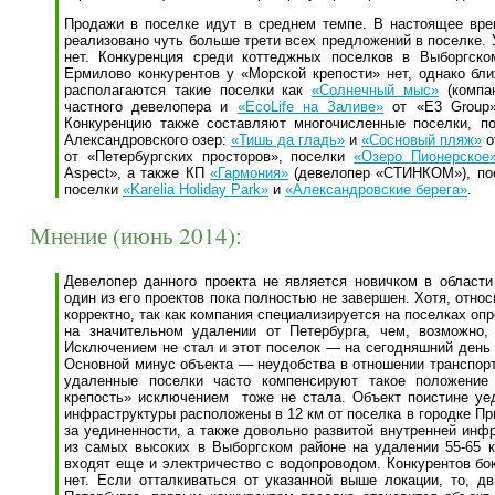
Продажи в поселке идут в среднем темпе. В настоящее вре
реализовано чуть больше трети всех предложений в поселке. 
нет. Конкуренция среди коттеджных поселков в Выборгск
Ермилово конкурентов у «Морской крепости» нет, однако бли
располагаются такие поселки как
«Солнечный мыс»
(компа
частного девелопера и
«EcoLife на Заливе»
от «E3 Group»
Конкуренцию также составляют многочисленные поселки, по
Александровского озер:
«Тишь да гладь»
и
«Сосновый пляж»
о
от «Петербургских просторов», поселки
«Озеро Пионерское
Aspect», а также КП
«Гармония»
(девелопер «СТИНКОМ»), по
поселки
«Karelia Holiday Park»
и
«Александровские берега»
.
Мнение (июнь 2014):
Девелопер данного проекта не является новичком в области
один из его проектов пока полностью не завершен. Хотя, относ
корректно, так как компания специализируется на поселках оп
на значительном удалении от Петербурга, чем, возможно,
Исключением не стал и этот поселок — на сегодняшний день з
Основной минус объекта — неудобства в отношении транспорт
удаленные поселки часто компенсируют такое положение 
крепость» исключением тоже не стала. Объект поистине у
инфраструктуры расположены в 12 км от поселка в городке Пр
за уединенности, а также довольно развитой внутренней инфр
из самых высоких в Выборгском районе на удалении 55-65 к
входят еще и электричество с водопроводом. Конкурентов бок
нет. Если отталкиваться от указанной выше локации, то, дв