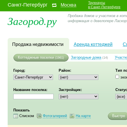
Таухнаусы
Санкт-Петербург
Москва
в Санкт-Петербурге
Загород.ру
Продажа домов и участков в кот
информация о девелопере Ласко
Продажа недвижимости
Аренда коттеджей
С
Коттеджные поселки
Загородные дома
Участк
(1961)
(14)
Город:
Район:
Тип п
эко
Название поселка:
Застройщик:
Статус
Показать
Списком
Фотогалереей
На карте
Быстро