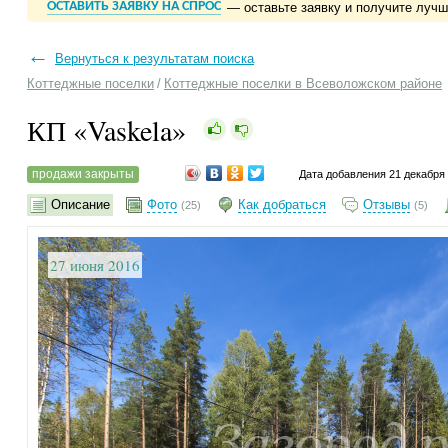
ОСТАВИТЬ ЗАЯВКУ НА СПРОС
— оставьте заявку и получите луч
←
Вернуться к результатам поиска
Коттеджные поселки
/
Коттеджные поселки в Всеволожском районе
КП «Vaskela»
продажи закрыты
Дата добавления 21 декабря
Описание
Фото
Как добраться
Отзывы
(25)
(5)
27 июня 2016