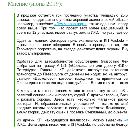
Мнение (июнь 2019):
В продаже остаётся три последних участка площадью 25,5-
высоки, но адекватны с учётом хорошей экологической обстано
например, в посёлке
«Лемболово парк»
, также сданном непод
сотку выше. При том, что проект этот более масштабный. 
всего на 12 участков, имеет статус земли ИЖС, но уступает с
Один из главных факторов привлекательности КП Vaskela —
выполнил все свои обещания. В посёлок проведены газ, элек
Территория огорожена, на въезде действует пункт охраны. Вн
заасфальтированы.
Удобство для автомобилистов обусловдено близостью Ле
выбраться на трассу А-121 («Сортавала») или дорогу 41К-
Петербурга. Рядом с КП действует автобусная остановка
транспорта до Петербурга от деревни не ходит, но на автоб
станции «Васкелово», которая находится на приличном ра
Финляндского вокзала ходят каждый час. Время в пути — окол
К минусам местоположения можно отнести отсутствие побли
развитой социальной инфраструктурой. С другой стороны, Ва
и развита хорошо. Здесь есть несколько магазинов разно
ресторан. Из образовательных учреждений — только детски
средние школы работают в соседних посёлках Лемболово, 
амбулатории, действующей в посёлке Стеклянный, до объекта 
Из других КП, находящихся поблизости, можно выделить
«
ИЖС. Цены здесь ниже, чем в КП Vaskela, но работы по благо