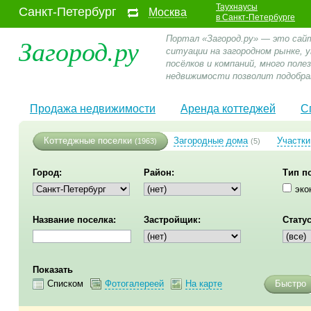
Таухнаусы
Санкт-Петербург
Москва
в Санкт-Петербурге
Загород.ру
Портал «Загород.ру» — это сай
ситуации на загородном рынке,
посёлков и компаний, много пол
недвижимости позволит подобра
Продажа недвижимости
Аренда коттеджей
С
Коттеджные поселки
Загородные дома
Участки
(1963)
(5)
Город:
Район:
Тип п
эко
Название поселка:
Застройщик:
Статус
Показать
Списком
Фотогалереей
На карте
Быстро