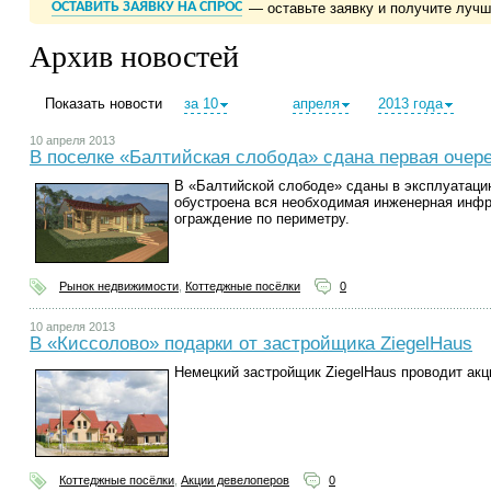
ОСТАВИТЬ ЗАЯВКУ НА СПРОС
— оставьте заявку и получите луч
Архив новостей
Показать новости
за 10
апреля
2013 года
10 апреля 2013
В поселке «Балтийская слобода» сдана первая очер
В «Балтийской слободе» сданы в эксплуатаци
обустроена вся необходимая инженерная инфр
ограждение по периметру.
Рынок недвижимости
,
Коттеджные посёлки
0
10 апреля 2013
В «Киссолово» подарки от застройщика ZiegelHaus
Немецкий застройщик ZiegelHaus проводит акц
Коттеджные посёлки
,
Акции девелоперов
0