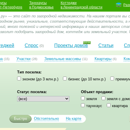
аусы
Таунхаусы
Коттеджи
Раз
кт-Петербурге
в Подмосковье
в Ленинградской области
.ру» — это сайт по загородной недвижимости. На нашем портале вы
ородном рынке, уникальные, соответствующие действительности, а
ний, много полезной и интересной информации в наших авторских стат
зволит подобрать загородный дом, коттедж или земельный участок. 
теджей
Спрос
Проекты домов
Статьи
Сп
(0)
ма
Участки
Земельные массивы
Квартиры
Ко
(15)
(28)
(11)
(6)
Тип поселка:
эконом (до 3 млн.р.)
бизнес (до 10 млн.р.)
премиум
Статус поселка:
Объект продажи:
земля
земля с дом
таунхаус
квартира
Быстро
Обстоятельно
На карте