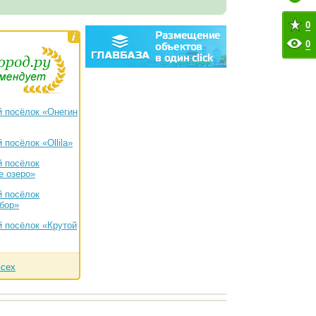
0
0
 посёлок «Онегин
посёлок «Ollila»
 посёлок
е озеро»
 посёлок
бор»
 посёлок «Крутой
всех