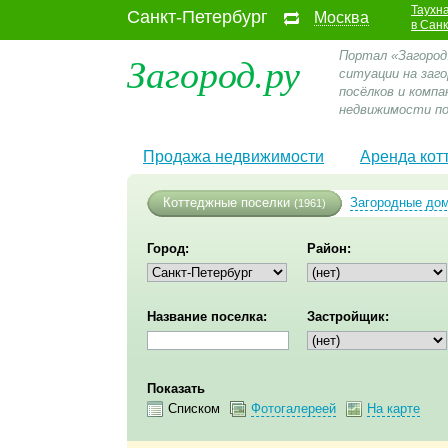
Таухн
Санкт-Петербург
Москва
в Сан
Загород.ру
Портал «Загород
ситуации на заг
посёлков и компа
недвижимости по
Продажа недвижимости
Аренда кот
Коттеджные поселки
Загородные до
(1961)
Город:
Район:
Название поселка:
Застройщик:
Показать
Списком
Фотогалереей
На карте