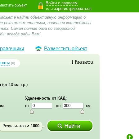
Войти с паролем
местить объект
зарегистрироваться
или
 сможете найти объективную информацию о
 не рекламным статьям, описания коттеджных
ьях. Самая полная база по загородной
Мы всегда рады Вам!
равочники
Разместить объект
Развернуть
мнаты
(0)
 (от 10 млн.р.)
Удаленность от КАД:
ом
от
до
км
Результатов
> 1000