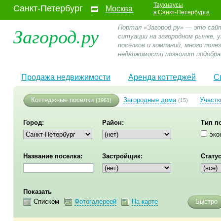
Таухнаусы
Санкт-Петербург
Москва
в Санкт-Петербурге
Загород.ру
Портал «Загород.ру» — это сай
ситуации на загородном рынке,
посёлков и компаний, много пол
недвижимости позволит подобра
Продажа недвижимости
Аренда коттеджей
С
Коттеджные поселки
Загородные дома
Участк
(1961)
(15)
Город:
Район:
Тип п
эко
Название поселка:
Застройщик:
Статус
Показать
Списком
Фотогалереей
На карте
Быстро