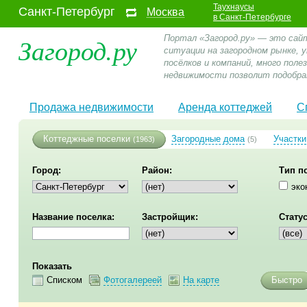
Таухнаусы
Санкт-Петербург
Москва
в Санкт-Петербурге
Загород.ру
Портал «Загород.ру» — это сай
ситуации на загородном рынке,
посёлков и компаний, много пол
недвижимости позволит подобра
Продажа недвижимости
Аренда коттеджей
С
Коттеджные поселки
Загородные дома
Участки
(1963)
(5)
Город:
Район:
Тип п
эко
Название поселка:
Застройщик:
Статус
Показать
Списком
Фотогалереей
На карте
Быстро