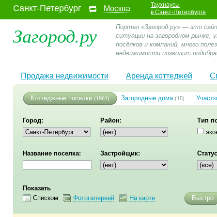
Таухнаусы
Санкт-Петербург
Москва
в Санкт-Петербурге
Загород.ру
Портал «Загород.ру» — это сай
ситуации на загородном рынке,
посёлков и компаний, много пол
недвижимости позволит подобра
Продажа недвижимости
Аренда коттеджей
С
Коттеджные поселки
Загородные дома
Участк
(1961)
(15)
Город:
Район:
Тип п
эко
Название поселка:
Застройщик:
Статус
Показать
Списком
Фотогалереей
На карте
Быстро