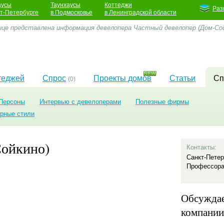
аусы
Таунхаусы
Коттеджи
Раз
кт-Петербурге
в Подмосковье
в Ленинградской области
ице представлена информация девелопера Частный девелопер (Дом-Сой
теджей
Спрос
Проекты домов
Статьи
Сп
(0)
Персоны
Интервью с девелоперами
Полезные фирмы
урные стили
Сойкино)
Контакты:
Санкт-Петер
Профессора
Обсужда
компании