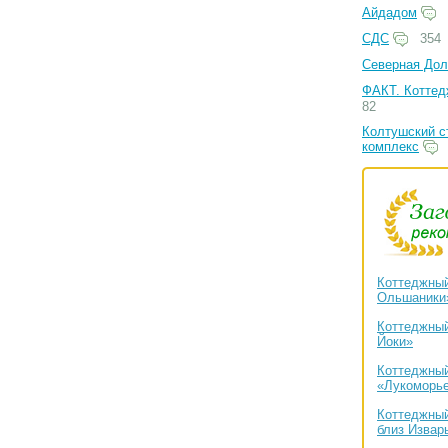
Айдадом
СДС
354
Северная Дол
ФАКТ. Коттед
82
Колтушский с
комплекс
Коттеджный
Ольшаники
Коттеджный
Йоки»
Коттеджный
«Лукоморь
Коттеджный
близ Извар