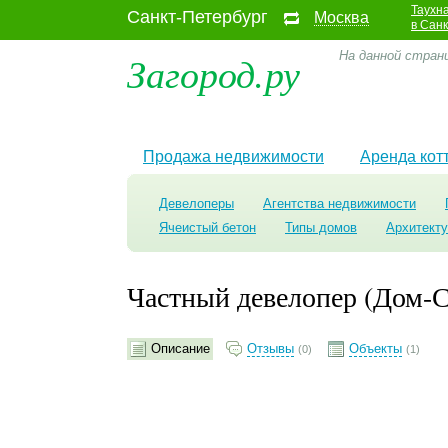
Таухн
Санкт-Петербург
Москва
в Сан
Загород.ру
На данной стран
Продажа недвижимости
Аренда кот
Девелоперы
Агентства недвижимости
Ячеистый бетон
Типы домов
Архитект
Частный девелопер (Дом-
Описание
Отзывы
Объекты
(0)
(1)