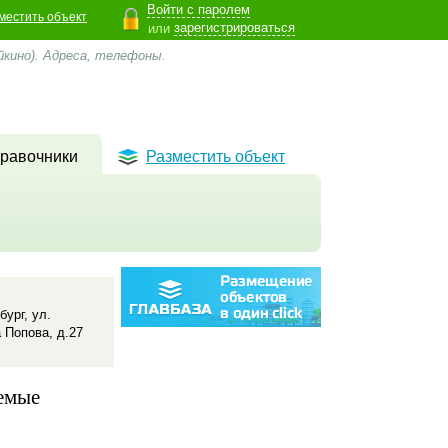
Войти с паролем
местить объект
зарегистрироваться
или
кино). Адреса, телефоны.
равочники
Разместить объект
бург, ул.
 Попова, д.27
емые