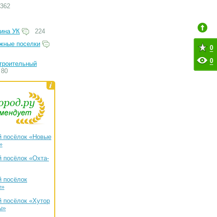
362
ина УК
224
жные поселки
0
0
троительный
80
 посёлок «Новые
»
 посёлок «Охта-
 посёлок
е»
 посёлок «Хутор
ы»