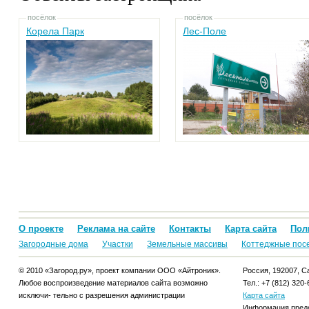
посёлок
посёлок
Корела Парк
Лес-Поле
О проекте
Реклама на сайте
Контакты
Карта сайта
Пол
Загородные дома
Участки
Земельные массивы
Коттеджные пос
© 2010 «Загород.ру», проект компании ООО «Айтроник».
Россия, 192007, Са
Любое воспроизведение материалов сайта возможно
Тел.: +7 (812) 320-
исключи- тельно с разрешения администрации
Карта сайта
Информация предо