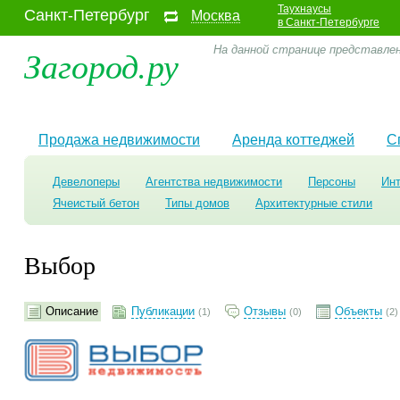
Таухнаусы
Санкт-Петербург
Москва
в Санкт-Петербурге
Загород.ру
На данной странице представле
Продажа недвижимости
Аренда коттеджей
С
Девелоперы
Агентства недвижимости
Персоны
Ин
Ячеистый бетон
Типы домов
Архитектурные стили
Выбор
Описание
Публикации
Отзывы
Объекты
(1)
(0)
(2)