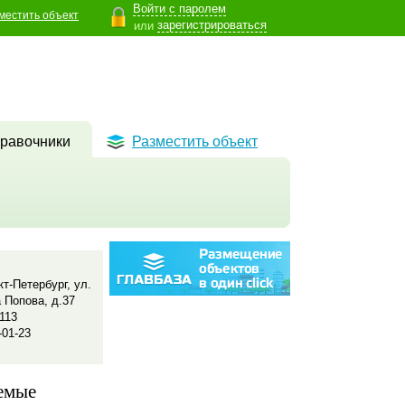
Войти с паролем
местить объект
зарегистрироваться
или
равочники
Разместить объект
кт-Петербург, ул.
 Попова, д.37
 113
-01-23
емые