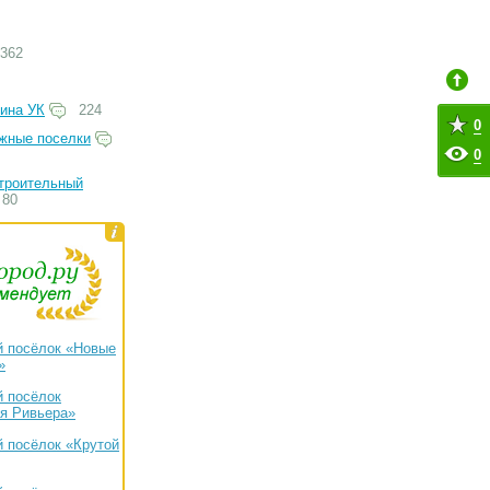
362
ина УК
224
0
жные поселки
0
троительный
80
 посёлок «Новые
»
 посёлок
я Ривьера»
 посёлок «Крутой