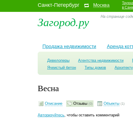
Таухн
Санкт-Петербург
Москва
в Сан
Загород.ру
На странице сод
Продажа недвижимости
Аренда кот
Девелоперы
Агентства недвижимости
Ячеистый бетон
Типы домов
Архитект
Весна
Описание
Отзывы
Объекты
(0)
(1)
Авторизуйтесь
, чтобы оставить комментарий