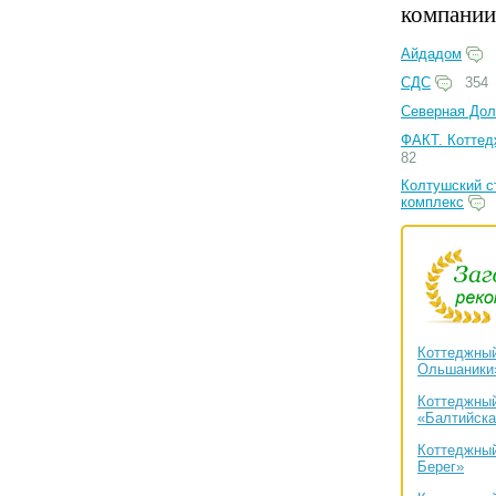
компании
Айдадом
СДС
354
Северная Дол
ФАКТ. Коттед
82
Колтушский с
комплекс
Коттеджный
Ольшаники
Коттеджный
«Балтийска
Коттеджный
Берег»