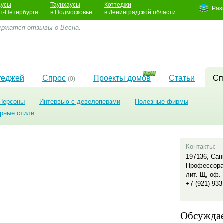
аусы
Таунхаусы
Коттеджи
Раз
кт-Петербурге
в Подмосковье
в Ленинградской области
ержатся отзывы о Весна.
теджей
Спрос
Проекты домов
Статьи
Сп
(0)
Персоны
Интервью с девелоперами
Полезные фирмы
урные стили
Контакты:
197136, Сан
Профессора
лит. Щ, оф.
+7 (921) 933
Обсужда