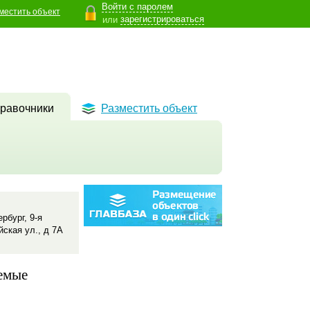
Войти с паролем
местить объект
зарегистрироваться
или
равочники
Разместить объект
ербург, 9-я
ская ул., д 7А
емые