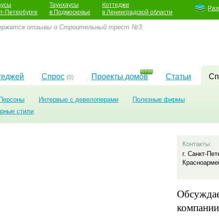
аусы
Таунхаусы
Коттеджи
Раз
кт-Петербурге
в Подмосковье
в Ленинградской области
держатся отзывы о Строительный трест №3.
теджей
Спрос
Проекты домов
Статьи
Сп
(0)
Персоны
Интервью с девелоперами
Полезные фирмы
урные стили
Контакты:
г. Санкт-Пет
Красноармей
Обсужда
компании