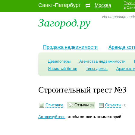
Таухн
Санкт-Петербург
Москва
в Сан
Загород.ру
На странице со
Продажа недвижимости
Аренда кот
Девелоперы
Агентства недвижимости
Ячеистый бетон
Типы домов
Архитект
Строительный трест №3
Описание
Отзывы
Объекты
(0)
(1)
Авторизуйтесь
, чтобы оставить комментарий