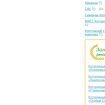
Айдадом
СДС
354
Северная Дол
ФАКТ. Коттед
82
Колтушский с
комплекс
Коттеджный
«Лукоморь
Коттеджный
«Лемболово
Коттеджный
«Румболов
Коттеджный
«Особый С