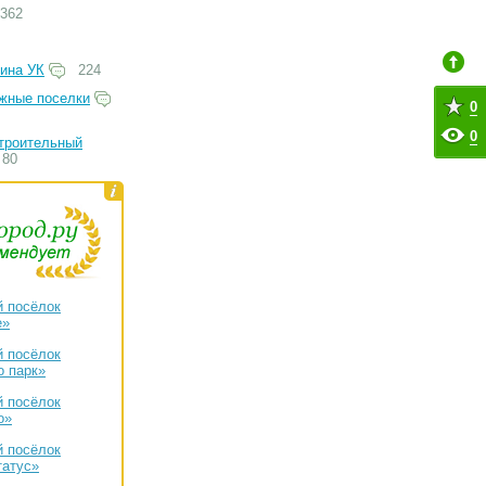
362
ина УК
224
жные поселки
0
0
троительный
80
 посёлок
е»
 посёлок
 парк»
 посёлок
о»
 посёлок
татус»