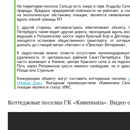
На территории поселка Сельцо есть озеро и парк Усадьбы Се
природы. Вредных предприятий поблизости не работает, а г
на экологическую обстановку локации, является оживленная
вдоль южной границы КП.
С другой стороны, автомагистраль обеспечивает объекту т
Петербурга также ведет другая дорога, проходящая вдоль во
ведущая к Ропшинскому шоссе через Красный Бор и Дятлицы
находятся остановки общественного транспорта, от котор
доехать до станций метро «Автово» и «Проспект Ветеранов».
К недостаткам можно отнести отсутствие железнодорожно
удаленность от центральных районов Санкт-Петербурга. Пр
часто возникают в Кипени, центре Красного села и на подъе
Путь через Ропшинское шоссе немного свободнее, но и здесь
Ропше или Стрельне.
Конкуренцию объекту могут составить коттеджные поселки
«
«Новый Бор»
. Выгодным преимуществом «Кивеннапа Сел
локации является статус ИЖС.
Коттеджные поселки ГК «Кивеннапа». Видео о