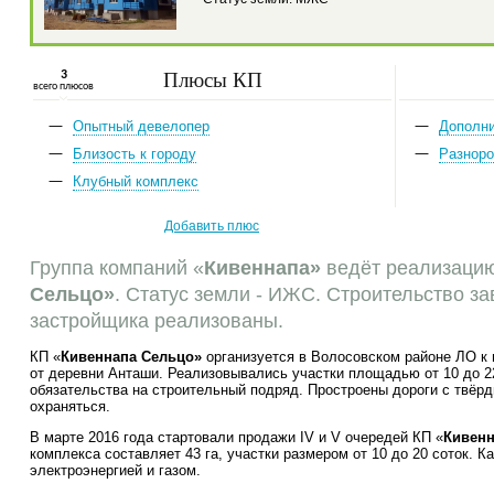
Плюсы КП
3
всего плюсов
Опытный девелопер
Дополн
Близость к городу
Разноро
Клубный комплекс
Добавить плюс
Группа компаний «
Кивеннапа»
ведёт реализацию
Сельцо»
. Статус земли - ИЖС. Строительство за
застройщика реализованы.
КП «
Кивеннапа Сельцо»
организуется в Волосовском районе ЛО к в
от деревни Анташи. Реализовывались участки площадью от 10 до 2
обязательства на строительный подряд. Простроены дороги с твёр
охраняться.
В марте 2016 года стартовали продажи IV и V очередей КП «
Кивенн
комплекса составляет 43 га, участки размером от 10 до 20 соток.
электроэнергией и газом.