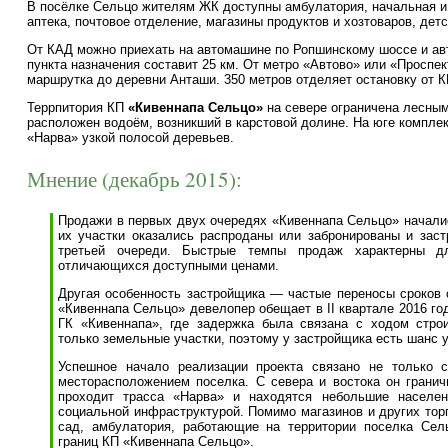
В посёлке Сельцо жителям ЖК доступны амбулатория, начальная и
аптека, почтовое отделение, магазины продуктов и хозтоваров, дет
От КАД можно приехать на автомашине по Ропшинскому шоссе и авт
пункта назначения составит 25 км. От метро «Автово» или «Проспе
маршрутка до деревни Анташи. 350 метров отделяет остановку от К
Террпитория КП
«Кивеннапа Сельцо»
на севере ограничена лесным
расположен водоём, возникший в карстовой долине. На юге комплек
«Нарва» узкой полосой деревьев.
Мнение (декабрь 2015):
Продажи в первых двух очередях «Кивеннапа Сельцо» началис
их участки оказались распроданы или забронированы и зас
третьей очереди. Быстрые темпы продаж характерны д
отличающихся доступными ценами.
Другая особенность застройщика — частые переносы сроков 
«Кивеннапа Сельцо» девелопер обещает в II квартале 2016 го
ГК «Кивеннапа», где задержка была связана с ходом стро
только земельные участки, поэтому у застройщика есть шанс 
Успешное начало реализации проекта связано не только 
месторасположением поселка. С севера и востока он грани
проходит трасса «Нарва» и находятся небольшие населен
социальной инфраструктурой. Помимо магазинов и других торг
сад, амбулатория, работающие на территории поселка Сель
границ КП «Кивеннапа Сельцо».