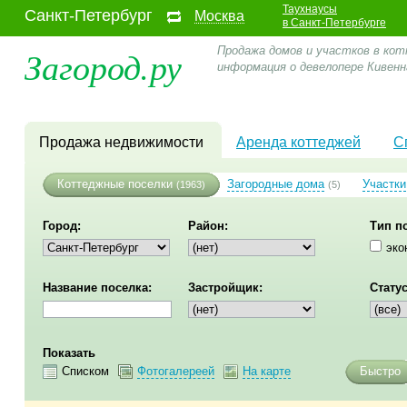
Таухнаусы
Санкт-Петербург
Москва
в Санкт-Петербурге
Загород.ру
Продажа домов и участков в кот
информация о девелопере Кивен
Продажа недвижимости
Аренда коттеджей
С
Коттеджные поселки
Загородные дома
Участки
(1963)
(5)
Город:
Район:
Тип п
эко
Название поселка:
Застройщик:
Статус
Показать
Списком
Фотогалереей
На карте
Быстро