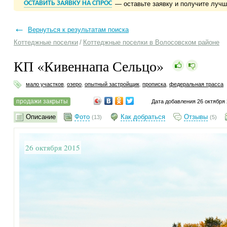
ОСТАВИТЬ ЗАЯВКУ НА СПРОС
— оставьте заявку и получите луч
←
Вернуться к результатам поиска
Коттеджные поселки
/
Коттеджные поселки в Волосовском районе
КП «Кивеннапа Сельцо»
мало участков
,
озеро
,
опытный застройщик
,
прописка
,
федеральная трасса
продажи закрыты
Дата добавления 26 октября
Описание
Фото
Как добраться
Отзывы
(13)
(5)
26 октября 2015