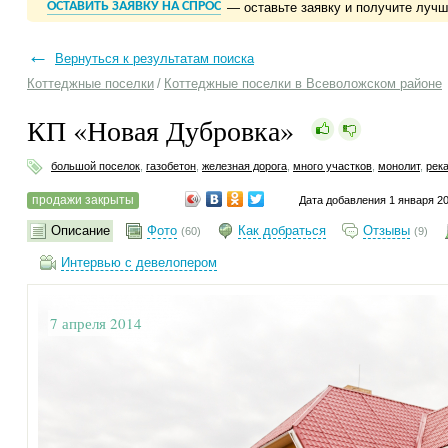
ОСТАВИТЬ ЗАЯВКУ НА СПРОС
— оставьте заявку и получите луч
←
Вернуться к результатам поиска
Коттеджные поселки
/
Коттеджные поселки в Всеволожском районе
КП «Новая Дубровка»
большой поселок
,
газобетон
,
железная дорога
,
много участков
,
монолит
,
рек
продажи закрыты
Дата добавления 1 января 2
Описание
Фото
Как добраться
Отзывы
(60)
(9)
Интервью с девелопером
7 апреля 2014