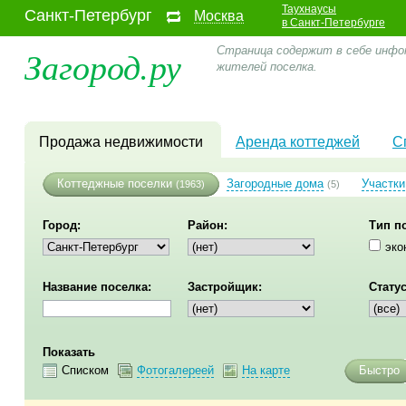
Таухнаусы
Санкт-Петербург
Москва
в Санкт-Петербурге
Загород.ру
Страница содержит в себе инфо
жителей поселка.
Продажа недвижимости
Аренда коттеджей
С
Коттеджные поселки
Загородные дома
Участки
(1963)
(5)
Город:
Район:
Тип п
эко
Название поселка:
Застройщик:
Статус
Показать
Списком
Фотогалереей
На карте
Быстро