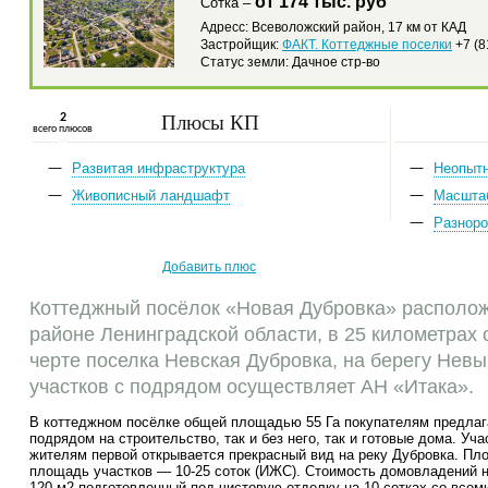
от 174 тыс. руб
Сотка –
Адресс: Всеволожский район, 17 км от КАД
Застройщик:
ФАКТ. Коттеджные поселки
+7 (8
Статус земли: Дачное стр-во
Плюсы КП
2
всего плюсов
Развитая инфраструктура
Неопыт
Живописный ландшафт
Масшта
Разноро
Добавить плюс
Коттеджный посёлок «Новая Дубровка» располо
районе Ленинградской области, в 25 километрах 
черте поселка Невская Дубровка, на берегу Нев
участков с подрядом осуществляет АН «Итака».
В коттеджном посёлке общей площадью 55 Га покупателям предлага
подрядом на строительство, так и без него, так и готовые дома. Уч
жителям первой открывается прекрасный вид на реку Дубровка. Пло
площадь участков — 10-25 соток (ИЖС). Стоимость домовладений на
120 м2 подготовленный под чистовую отделку на 10 сотках со всем