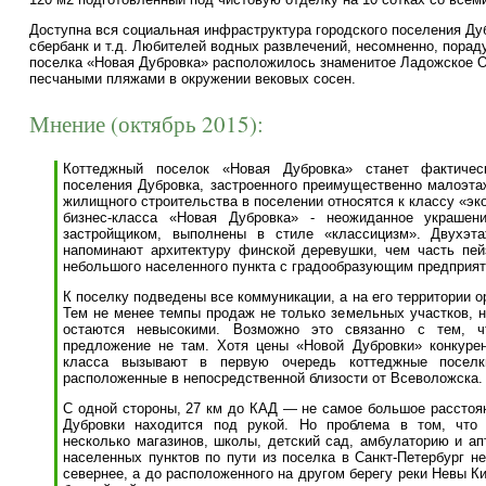
Доступна вся социальная инфраструктура городского поселения Ду
сбербанк и т.д. Любителей водных развлечений, несомненно, порадуе
поселка «Новая Дубровка» расположилось знаменитое Ладожское О
песчаными пляжами в окружении вековых сосен.
Мнение (октябрь 2015):
Коттеджный поселок «Новая Дубровка» станет фактичес
поселения Дубровка, застроенного преимущественно малоэт
жилищного строительства в поселении относятся к классу «эк
бизнес-класса «Новая Дубровка» - неожиданное украшен
застройщиком, выполнены в стиле «классицизм». Двухэт
напоминают архитектуру финской деревушки, чем часть пей
небольшого населенного пункта с градообразующим предприя
К поселку подведены все коммуникации, а на его территории 
Тем не менее темпы продаж не только земельных участков, н
остаются невысокими. Возможно это связанно с тем, ч
предложение не там. Хотя цены «Новой Дубровки» конкурен
класса вызывают в первую очередь коттеджные поселк
расположенные в непосредственной близости от Всеволожска.
С одной стороны, 27 км до КАД — не самое большое расстоян
Дубровки находится под рукой. Но проблема в том, что
несколько магазинов, школы, детский сад, амбулаторию и ап
населенных пунктов по пути из поселка в Санкт-Петербург н
севернее, а до расположенного на другом берегу реки Невы К