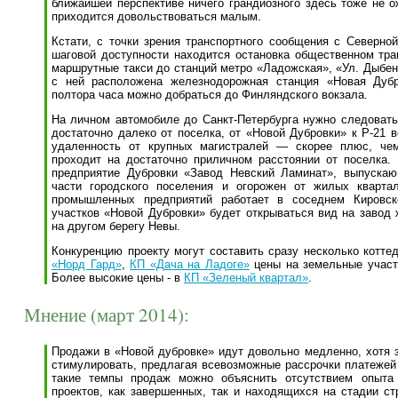
ближайшей перспективе ничего грандиозного здесь тоже не 
приходится довольствоваться малым.
Кстати, с точки зрения транспортного сообщения с Северной
шаговой доступности находится остановка общественном тран
маршрутные такси до станций метро «Ладожская», «Ул. Дыбен
с ней расположена железнодорожная станция «Новая Дубр
полтора часа можно добраться до Финляндского вокзала.
На личном автомобиле до Санкт-Петербурга нужно следовать 
достаточно далеко от поселка, от «Новой Дубровки» к Р-21 в
удаленность от крупных магистралей — скорее плюс, чем
проходит на достаточно приличном расстоянии от поселка.
предприятие Дубровки «Завод Невский Ламинат», выпуска
части городского поселения и огорожен от жилых кварта
промышленных предприятий работает в соседнем Кировск
участков «Новой Дубровки» будет открываться вид на завод
на другом берегу Невы.
Конкуренцию проекту могут составить сразу несколько котт
«Норд Гард»
,
КП «Дача на Ладоге»
цены на земельные участ
Более высокие цены - в
КП «Зеленый квартал»
.
Мнение (март 2014):
Продажи в «Новой дубровке» идут довольно медленно, хотя 
стимулировать, предлагая всевозможные рассрочки платежей 
такие темпы продаж можно объяснить отсутствием опыта 
проектов, как завершенных, так и находящихся на стадии ст