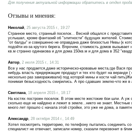
Для получения актуальной информации обратитесь в отдел прод
Отзывы и мнения:
Николай
,
25 августа 2015 г., 19:27
Странное место, странный поселок... Весной общался с представит
услышал, кроме фантазий об "элитности" будущих жителей. Стоимост
"от балды" и совершенно не оправдана даже близостью Невы (к котор
подойти из-за крутого берега. Впрочем, стоимость домов вызывает
кв.м странно одинакова и для дома 150кв.м и для дома в 352 "квадр
Автор
,
2 июля 2015 г., 14:31
Все у нас продается,даже историческо-кровавые места,где Вася п
нибудь власть придержащие продадут и тех кто будет на веранде (
несколько раз замораживали) под которой мины и кости чай пить)Ж
понимая безысходность смирились. А про сдавших землю-что же в
Светлана
,
18 апреля 2015 г., 18:17
На костях построен поселок. В этом месте жестокие бои шли. А уж 
сколько еще не найдено и лежит в земле...никто не знает. Местные
много лет прошло с начала этой стройки, это уже не дома, а памят
Александр
,
28 октября 2014 г., 14:49
Хотел посмотреть территорию, по телефону пытались соединить со
специалист не отвечает, записали номер, сказали перезвонит в бл