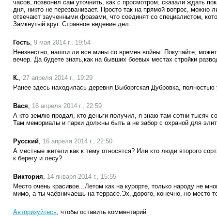
часов, позвонил сам уточнить, как с просмотром, сказали ждать по
дня, никто не перезванивает. Просто так на прямой вопрос, можно 
отвечают заученными фразами, что соединят со специалистом, котор
Замкнутый круг. Странное ведение дел.
Гость
,
9 мая 2014 г., 19:54
Неизвестно, нашли ли все мины со времен войны. Покупайте, может
вечер. Да будете знать,как на бывших боевых местах стройки разво
К.
,
27 апреля 2014 г., 19:29
Ранее здесь находилась деревня Выборгская Дубровка, полностью у
Вася
,
16 апреля 2014 г., 22:59
А кто землю продал, кто деньги получил, я знаю там сотни тысяч с
Там мемориалы и парки должны быть а не забор с охраной для элит!
Русский
,
16 апреля 2014 г., 22:50
А местные жители как к тему относятся? Или кто люди второго сор
к берегу и лесу?
Виктория
,
14 января 2014 г., 15:55
Место очень красивое...Летом как на курорте, только народу не мн
мимо, а ты чаёвничаешь на террасе.Эх..дорого, конечно, но место то
Авторизуйтесь
, чтобы оставить комментарий