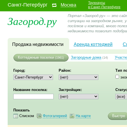
Таухнаусы
Санкт-Петербург
Москва
в Санкт-Петербурге
Загород.ру
Портал «Загород.ру» — это сай
ситуации на загородном рынке,
посёлков и компаний, много пол
недвижимости позволит подобра
Продажа недвижимости
Аренда коттеджей
С
Коттеджные поселки
Загородные дома
Участк
(1961)
(14)
Город:
Район:
Тип п
эко
Название поселка:
Застройщик:
Статус
Показать
Списком
Фотогалереей
На карте
Быстро