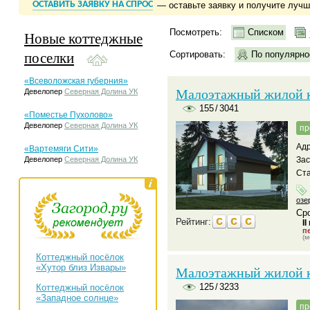
ОСТАВИТЬ ЗАЯВКУ НА СПРОС
— оставьте заявку и получите луч
Посмотреть:
Списком
Новые коттеджные
поселки
Сортировать:
По популярно
«Всеволожская губерния»
Малоэтажный жилой к
Девелопер
Северная Долина УК
155
/
3041
«Поместье Пухолово»
Девелопер
Северная Долина УК
пр
Адр
«Вартемяги Сити»
Девелопер
Северная Долина УК
За
Ста
озе
Сро
Рейтинг:
II
пе
(м
Коттеджный посёлок
«Хутор близ Извары»
Малоэтажный жилой к
125
/
3233
Коттеджный посёлок
«Западное солнце»
пр