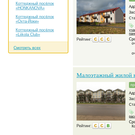
Коттеджный посёлок
Адр
«HONKANOVA»
За
Коттеджный посёлок
Ст
«Охта-Йоки»
Коттеджный посёлок
уча
пан
«Liikola Club»
Сро
Рейтинг:
о
Смотреть всех
о
Малоэтажный жилой к
пр
Адр
За
Ста
рас
Сро
Рейтинг:
К