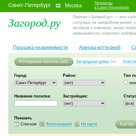
Таухнаусы
Санкт-Петербург
Москва
в Санкт-Петербурге
Загород.ру
Портал «Загород.ру» — это сай
ситуации на загородном рынке,
посёлков и компаний, много пол
недвижимости позволит подобра
Продажа недвижимости
Аренда коттеджей
С
Коттеджные поселки
Загородные дома
Участк
(1961)
(15)
Город:
Район:
Тип п
эко
Название поселка:
Застройщик:
Статус
Показать
Списком
Фотогалереей
На карте
Быстро