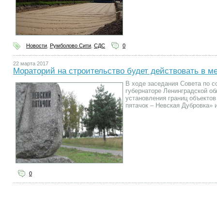
Новости
,
Румболово Сити
,
СДС
0
22 марта 2017
Мораторий на строительство будет действовать в м
В ходе заседания Совета по с
губернаторе Ленинградской об
установления границ объектов
пятачок – Невская Дубровка» 
0