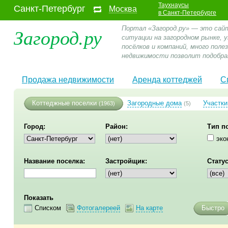
Таухнаусы
Санкт-Петербург
Москва
в Санкт-Петербурге
Загород.ру
Портал «Загород.ру» — это сай
ситуации на загородном рынке,
посёлков и компаний, много пол
недвижимости позволит подобра
Продажа недвижимости
Аренда коттеджей
С
Коттеджные поселки
Загородные дома
Участки
(1963)
(5)
Город:
Район:
Тип п
эко
Название поселка:
Застройщик:
Статус
Показать
Списком
Фотогалереей
На карте
Быстро