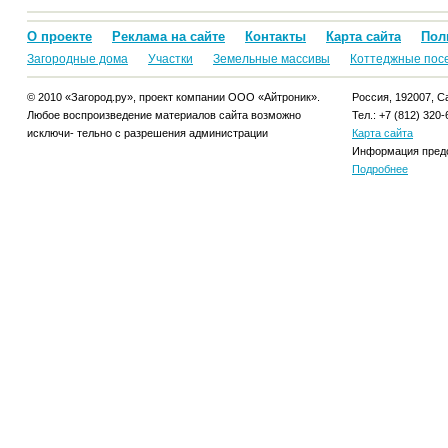
О проекте
Реклама на сайте
Контакты
Карта сайта
Пол
Загородные дома
Участки
Земельные массивы
Коттеджные пос
© 2010 «Загород.ру», проект компании ООО «Айтроник».
Россия, 192007, Са
Любое воспроизведение материалов сайта возможно
Тел.: +7 (812) 320-
исключи- тельно с разрешения администрации
Карта сайта
Информация предо
Подробнее