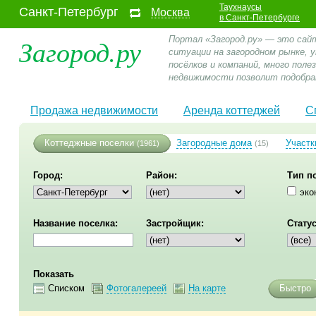
Таухнаусы
Санкт-Петербург
Москва
в Санкт-Петербурге
Загород.ру
Портал «Загород.ру» — это сай
ситуации на загородном рынке,
посёлков и компаний, много пол
недвижимости позволит подобра
Продажа недвижимости
Аренда коттеджей
С
Коттеджные поселки
Загородные дома
Участк
(1961)
(15)
Город:
Район:
Тип п
эко
Название поселка:
Застройщик:
Статус
Показать
Списком
Фотогалереей
На карте
Быстро