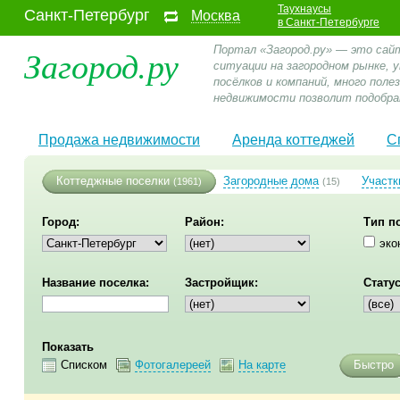
Таухнаусы
Санкт-Петербург
Москва
в Санкт-Петербурге
Загород.ру
Портал «Загород.ру» — это сай
ситуации на загородном рынке,
посёлков и компаний, много пол
недвижимости позволит подобра
Продажа недвижимости
Аренда коттеджей
С
Коттеджные поселки
Загородные дома
Участк
(1961)
(15)
Город:
Район:
Тип п
эко
Название поселка:
Застройщик:
Статус
Показать
Списком
Фотогалереей
На карте
Быстро