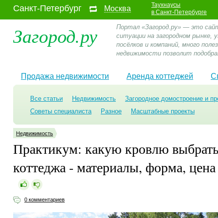
Таухнаусы
Санкт-Петербург
Москва
в Санкт-Петербурге
Загород.ру
Портал «Загород.ру» — это сай
ситуации на загородном рынке,
посёлков и компаний, много пол
недвижимости позволит подобра
Продажа недвижимости
Аренда коттеджей
С
Все статьи
Недвижимость
Загородное домостроение и пр
Советы специалиста
Разное
Масштабные проекты
Недвижимость
Практикум: какую кровлю выбрать
коттеджа - материалы, форма, цена
0 комментариев