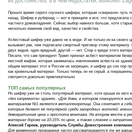
их достоинства, а в чем недостатки, выяснял Zago
Прошло время серого скучного шифера, которым «сверкали» чуть л
назад. Шифер и рубероид — вот в принципе и все, что предлагала
частного домовладения. Сейчас выбор намного больше, хотя стары
несколько изменив свой вид, качество и свойства.
Асбестовый шифер уже давно не в моде. И не только из-за своего 
вызывает рак, чем подписали смертный приговор этому материалу. 
двух видов, один вредный, другой — нет. Спор о вреде этого матер
Писали, что сам президент Трамп признал асбест материалом безвр
местной мафии, которая занималась извлечением асбеста из зданий
общем материал этот в России не запрещен, и шифер до сих пор пр
как кровельный материал. Только теперь он не серый, а покрашенны
смотрится довольно привлекательно
ТОП самых популярных
Но шифер уже не столь популярный материал, хотя крыши из него м
«без капремонта» зданиях.
«Для дома, в котором планируется жит
материалом №1 является металлочерепица. Она сочетает в себе
которые делают её популярной среди загородных жителей: внешн
демократичная цена и простота монтажа. На втором месте в рей
материал дороже на 10-15% по цене, а также сложнее и затратн
Алексей Гареев, руководитель Службы Домостроения компании
Для временного проживания часто рассматриваются те же вариан