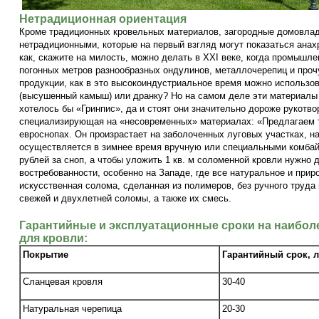
Нетрадиционная ориентация
Кроме традиционных кровельных материалов, загородные домовлад
нетрадиционными, которые на первый взгляд могут показаться анах
как, скажите на милость, можно делать в XXI веке, когда промыш
погонных метров разнообразных ондулинов, металлочерепиц и проч
продукции, как в это высокоиндустриальное время можно использо
(высушенный камыш) или дранку? Но на самом деле эти материалы и
хотелось бы «Гринпис», да и стоят они значительно дороже рукотво
специализирующая на «несовременных» материалах: «Предлагаем тро
евроснопах. Он произрастает на заболоченных луговых участках, на
осуществляется в зимнее время вручную или специальными комбай
рублей за сноп, а чтобы уложить 1 кв. м соломенной кровли нужно д
востребованности, особенно на Западе, где все натуральное и прир
искусственная солома, сделанная из полимеров, без ручного труда
свежей и двухлетней соломы, а также их смесь.
Гарантийные и эксплуатационные сроки на наибо
для кровли:
Покрытие
Гарантийный срок, л
Сланцевая кровля
30-40
Натуральная черепица
20-30