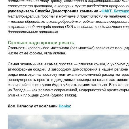
оптимального по типу, цвету, геометрии и характеристикам ма
совокупности факторов, в которых лучше разберётся профессион
руководитель Службы Домостроения компании «
ФАКТ. Коттед
металлочерепица просты в монтаже и практически не требуют д
– только обрешётки и контробрешётки, гибкая металлочерепица 
закрытие всей площади кровли OSB и создание «подкладочного ков
дополнительные затраты».
Сколько надо кровли резать
Стоимость кровельного материала (без монтажа) зависит от площа
числе от её формы, угла уклона.
Самая экономичная и самая простая — плоская крыша, с уклоном до
атмосферные осадки. В загородном домостроения в нашем регионе 
редко несмотря на простоту монтажа и экономичный расход матери
непопулярность просто: в дождливые периоды на крыше застаиваетс
скопившийся снег нужно будет убирать самостоятельно. В то же вр
на Западе — как элемент современной, модернистской архитектуры
близка к площади дома (одного этажа).
Дом Harmony от компании
Honka
: