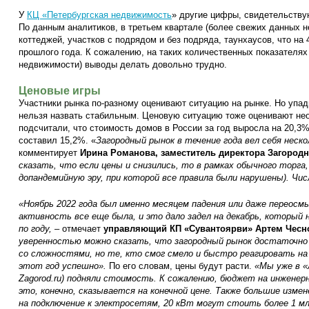
У
КЦ «Петербургская недвижимость
» другие цифры, свидетельству
По данным аналитиков, в третьем квартале (более свежих данных не
коттеджей, участков с подрядом и без подряда, таунхаусов, что на
прошлого года. К сожалению, на таких количественных показателях 
недвижимости) выводы делать довольно трудно.
Ценовые игры
Участники рынка по-разному оценивают ситуацию на рынке. Но упад
нельзя назвать стабильным. Ценовую ситуацию тоже оценивают не
подсчитали, что стоимость домов в России за год выросла на 20,3%.
составил 15,2%. «
Загородный рынок в течение года вел себя неско
комментирует
Ирина Романова, заместитель директора Загородн
сказать, что если цены и снизились, то в рамках обычного торга
допандемийную эру, при которой все правила были нарушены). Чис
«Ноябрь 2022 года был именно месяцем падения или даже переосм
активность все еще была, и это дало задел на декабрь, который
по году,
– отмечает
управляющий КП «Сувантоярви» Артем Чесн
уверенностью можно сказать, что загородный рынок достаточно 
со сложностями, но те, кто смог смело и быстро реагировать на
этот год успешно».
По его словам, цены будут расти.
«Мы уже в «
Zagorod.ru) подняли стоимость. К сожалению, бюджет на инженер
это, конечно, сказывается на конечной цене. Также большие изме
на подключение к электросетям, 20 кВт могут стоить более 1 млн