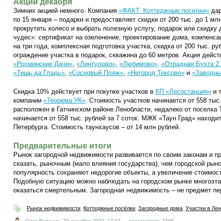
Акции декабря
Зимних акцией немного. Компания
«ФАКТ. Коттеджные поселки»
дар
по 15 января – подарки и предоставляет скидки от 200 тыс. до 1 м
прокрутить колесо и выбрать полезную услугу, подарок или скидку 
чудес»: сертификат на озеленение, проектирование дома, компенс
на три года, комплексная подготовка участка, скидка от 200 тыс. р
ограждение участка в подарок, скважина до 60 метров. Акция дейст
«Рохминские Дачи»
,
«Линтулово»
,
«Любимово»
,
«Отрадная Бухта 2
«Тишь да Гладь»
,
«Сосновый Пляж»
,
«Негород Токсово»
и
«Заводны
Скидка 10% действует при покупке участков в
КП «Лесостанция»
и 
компании
«Теорема УК»
. Стоимость участков начинается от 558 тыс
расположен в Гатчинском районе Ленобласти, недалеко от поселка 
начинается от 558 тыс. рублей за 7 соток. МЖК «Таун Град» наход
Петербурга. Стоимость таунхаусов – от 14 млн рублей.
Предварительные итоги
Рынок загородной недвижимости развивается по своим законам и п
сказать, рыночным (мало влияния государства), чем городской рыно
популярность сохраняют недорогие объекты, а увеличение стоимос
Подобную ситуацию можно наблюдать на городском рынке многоэтаж
оказаться смертельным. Загородная недвижимость – не предмет пе
Рынок недвижимости
,
Коттеджные посёлки
,
Загородные дома
,
Участки в Ле
Олег Воронин,
23 декабря 2022, 17:42
просмотров: 2308