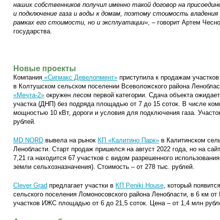
наших собственников получил именно такой договор на присоеди
и подключение газа и воды к домам, поэтому стоимость владения
рамках его стоимости, но и эксплуатации»
, – говорит Артем Чесн
государства.
Новые проекты
Компания
«Сигмакс Девелопмент»
приступила к продажам участков
в Колтушском сельском поселении Всеволожского района Ленобласт
«Мечта-2»
окружен лесом первой категории. Сдача объекта ожидаетс
участка (ДНП) без подряда площадью от 7 до 15 соток. В числе ко
мощностью 10 кВт, дороги и условия для подключения газа. Участок
рублей.
MD NORD
вывела на рынок
КП «Калитино Парк»
в Калитинском сель
Ленобласти. Старт продаж пришелся на август 2022 года, но на сайт
7,21 га находится 67 участков с видом разрешенного использовани
земли сельхозназначения). Стоимость – от 278 тыс. рублей.
Clever Grad
предлагает участки в
КП Peniki House
, который появитс
сельского поселения Ломоносовского района Ленобласти, в 6 км от
участков ИЖС площадью от 6 до 21,5 соток. Цена – от 1,4 млн рубл