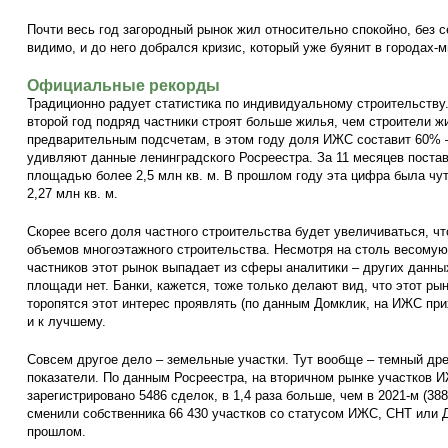
Почти весь год загородный рынок жил относительно спокойно, без с
видимо, и до него добрался кризис, который уже буянит в городах-
Официальные рекорды
Традиционно радует статистика по индивидуальному строительству
второй год подряд частники строят больше жилья, чем строители ж
предварительным подсчетам, в этом году доля ИЖС составит 60% – 
удивляют данные ленинградского Росреестра. За 11 месяцев поста
площадью более 2,5 млн кв. м. В прошлом году эта цифра была ч
2,27 млн кв. м.
Скорее всего доля частного строительства будет увеличиваться, ч
объемов многоэтажного строительства. Несмотря на столь весому
частников этот рынок выпадает из сферы аналитики – других данны
площади нет. Банки, кажется, тоже только делают вид, что этот рын
торопятся этот интерес проявлять (по данным Домклик, на ИЖС при
и к лучшему.
Совсем другое дело – земельные участки. Тут вообще – темный др
показатели. По данным Росреестра, на вторичном рынке участков 
зарегистрировано 5486 сделок, в 1,4 раза больше, чем в 2021-м (388
сменили собственника 66 430 участков со статусом ИЖС, СНТ или 
прошлом.