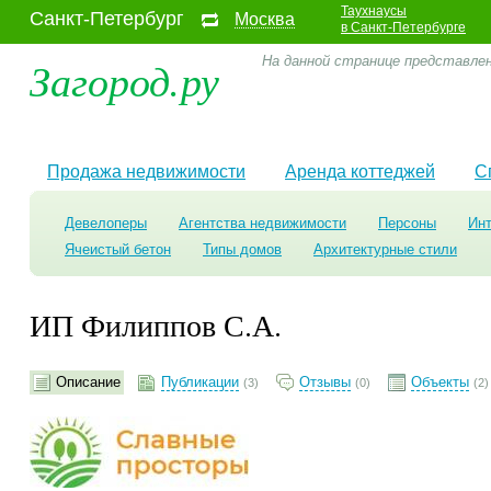
Таухнаусы
Санкт-Петербург
Москва
в Санкт-Петербурге
Загород.ру
На данной странице представлен
Продажа недвижимости
Аренда коттеджей
С
Девелоперы
Агентства недвижимости
Персоны
Ин
Ячеистый бетон
Типы домов
Архитектурные стили
ИП Филиппов С.А.
Описание
Публикации
Отзывы
Объекты
(3)
(0)
(2)