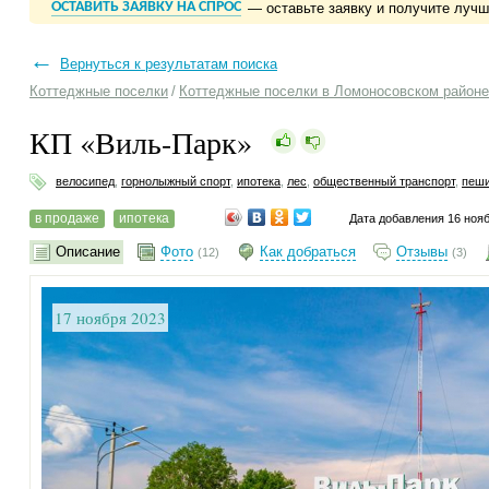
ОСТАВИТЬ ЗАЯВКУ НА СПРОС
— оставьте заявку и получите луч
←
Вернуться к результатам поиска
Коттеджные поселки
/
Коттеджные поселки в Ломоносовском районе
КП «Виль-Парк»
велосипед
,
горнолыжный спорт
,
ипотека
,
лес
,
общественный транспорт
,
пеши
в продаже
ипотека
Дата добавления 16 ноя
Описание
Фото
Как добраться
Отзывы
(12)
(3)
17 ноября 2023