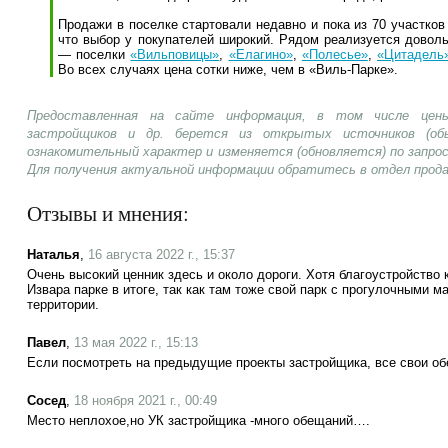
Продажи в поселке стартовали недавно и пока из 70 участков
что выбор у покупателей широкий. Рядом реализуется доволь
— поселки
«Вильповицы»
,
«Елагино»
,
«Полесье»
,
«Цитадель
Во всех случаях цена сотки ниже, чем в «Виль-Парке».
Предоставленная на сайте информация, в том числе цены
застройщиков и др. берется из открытых источников (об
ознакомительный характер и изменяется (обновляется) по запр
Для получения актуальной информации обратитесь в отдел прод
Отзывы и мнения:
Наталья
,
16 августа 2022 г., 15:37
Очень высокий ценник здесь и около дороги. Хотя благоустройство 
Извара парке в итоге, так как там тоже свой парк с прогулочными 
территории.
Павел
,
13 мая 2022 г., 15:13
Если посмотреть на предыдущие проекты застройщика, все свои об
Сосед
,
18 ноября 2021 г., 00:49
Место неплохое,но УК застройщика -много обещаний….