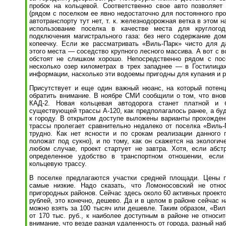
пробок на кольцевой. Соответственно свое авто позволяет
(рядом с поселком ее явно недостаточно для постоянного пр
автотранспорту тут нет, т. к. железнодорожная ветка в этом 
использование поселка в качестве места для круглогод
подключения магистрального газа: без него содержание до
копеечку. Если же рассматривать «Виль-Парк» чисто для д
этого места — соседство крупного лесного массива. А вот с 
обстоят не слишком хорошо. Непосредственно рядом с пос
несколько озер километрах в трех западнее — в Гостилица
информации, насколько эти водоемы пригодны для купания и 
Присутствует и еще один важный нюанс, на который потенц
обратить внимание. В ноябре СМИ сообщили о том, что внов
КАД-2. Новая кольцевая автодорога станет платной и
существующей трассы А-120, как предполагалось ранее, а буд
к городу. В открытом доступе выложены варианты прохожден
трассы пролегает сравнительно недалеко от поселка «Виль-П
трудно. Как нет ясности и по срокам реализации данного п
положат под сукно), и по тому, как он скажется на экологич
любом случае, проект стартует не завтра. Хотя, если абст
определенное удобство в транспортном отношении, если
кольцевую трассу.
В поселке предлагаются участки средней площади. Цены 
самые низкие. Надо сказать, что Ломоносовский не отно
пригородных районов. Сейчас здесь около 60 активных проектов
рублей, это конечно, дешево. Да и в целом в районе сейчас н
можно взять за 100 тысяч или дешевле. Таким образом, «Вил
от 170 тыс. руб., к наиболее доступным в районе не относит
внимание, что везде разная удаленность от города, разный наб