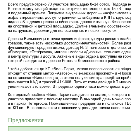
Всего предусмотрено 70 участков площадью 8–14 соток. Подряда не
В пакет коммуникаций входят электричество мощностью 15 кВт, во
и подземный дренаж. Покрытие внутренних дорог — «асфальтовая 
асфальтированным, доступ ограничен шлагбаумом и КПП с круглос
видеонаблюдения призваны обеспечить дополнительную безопаснос
на спортивной и детской площадках. Другие элементы собственной
на ватрушках, дорожки для велосипедных и пеших прогулок.
Деревня Вильповицы с точки зрения инфраструктуры развита слабо
товаров, также есть несколько достопримечательностей. Более раз
функционируют средняя школа, детсад № 3, почтовое отделение, а
«Ярмарка», «Пятёрочка», магазин мебели «Диваны», сельская адми
и центр культуры и досуга. Активные виды отдыха доступны на го
который находится в деревне Ретселя Ломоносовского района.
Чтобы добраться до КП
«Виль-Парк»
, можно воспользоваться обще
отходит от станций метро «Автово», «Ленинский проспект» и «Прос
на остановке «Вильповицы», а около полукилометра придётся прой
пользуются КАД и трассой
41К-008
. Путь от кольцевой до КП можно
увеличивают это время. В пределах одного часа можно доехать до
Коттеджный посёлок
«Виль-Парк»
находится на холме, с которого о
участков прилегает к лесному массиву. В выходной день можно про
и в парках Петергофа. Промышленных предприятий и полигонов ТБО
от КП нет. В экологическом отношении угрозы для жизни населения
Предложения