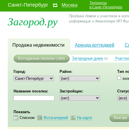
Таухнаусы
Санкт-Петербург
Москва
в Санкт-Петербурге
Загород.ру
Продажа домов и участков в кот
информация о девелопере ИП Фи
Продажа недвижимости
Аренда коттеджей
С
Коттеджные поселки
Загородные дома
Участки
(1963)
(5)
Город:
Район:
Тип п
эко
Название поселка:
Застройщик:
Статус
Показать
Списком
Фотогалереей
На карте
Быстро