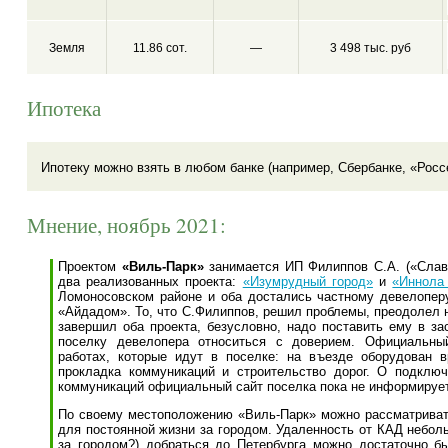
Земля
11.86 сот.
—
3 498 тыс. руб
Ипотека
Ипотеку можно взять в любом банке (например, Сбербанке, «Росс
Мнение, ноябрь 2021:
Проектом
«Виль-Парк»
занимается ИП Филиппов С.А. («Слав
два реализованных проекта:
«Изумрудный город»
и
«Иннола
Ломоносовском районе и оба достались частному девелопер
«Айдадом». То, что С.Филиппов, решил проблемы, преодолел 
завершил оба проекта, безусловно, надо поставить ему в за
поселку девелопера относиться с доверием. Официальны
работах, которые идут в поселке: на въезде оборудован
прокладка коммуникаций и строительство дорог. О подключ
коммуникаций официальный сайт поселка пока не информирует
По своему местоположению «Виль-Парк» можно рассматривать 
для постоянной жизни за городом. Удаленность от КАД неболь
за городом?) добраться до Петербурга можно достаточно бы