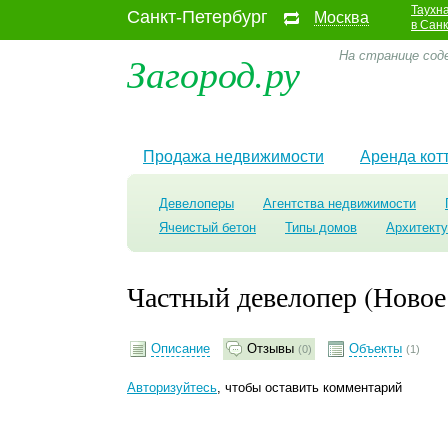
Таухн
Санкт-Петербург
Москва
в Сан
Загород.ру
На странице сод
Продажа недвижимости
Аренда кот
Девелоперы
Агентства недвижимости
Ячеистый бетон
Типы домов
Архитект
Частный девелопер (Новое
Описание
Отзывы
Объекты
(0)
(1)
Авторизуйтесь
, чтобы оставить комментарий