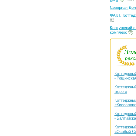
Северная Дол
ФАКТ. Коттед
82
Колтушский с
комплекс
Коттеджный
«Рощинская
Коттеджный
Берег»
Коттеджный
«Киссолов
Коттеджный
«Балтийска
Коттеджный
«Особый С