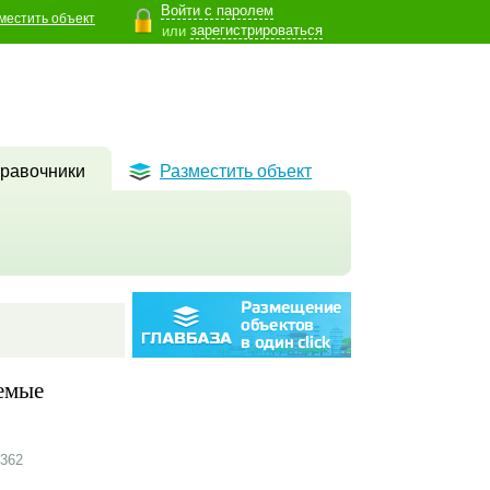
Войти с паролем
местить объект
зарегистрироваться
или
равочники
Разместить объект
емые
362