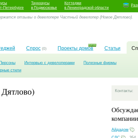
аусы
Таунхаусы
Коттеджи
Раз
кт-Петербурге
в Подмосковье
в Ленинградской области
ержатся отзывы о девелопере Частный девелопер (Новое Дятлово).
теджей
Спрос
Проекты домов
Статьи
Сп
(0)
Персоны
Интервью с девелоперами
Полезные фирмы
урные стили
 Дятлово)
Контакты:
Обсужда
компании
Айдадом
СДС
354