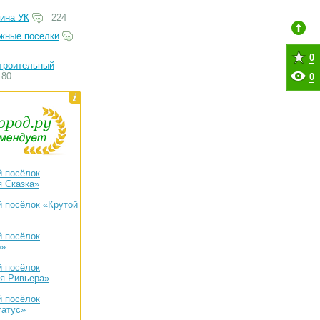
ина УК
224
жные поселки
0
троительный
80
0
 посёлок
 Сказка»
 посёлок «Крутой
 посёлок
о»
 посёлок
я Ривьера»
 посёлок
татус»