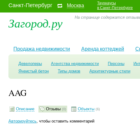
Таухнаусы
Санкт-Петербург
Москва
в Санкт-Петербурге
Загород.ру
На странице содержатся отзывы
Продажа недвижимости
Аренда коттеджей
С
Девелоперы
Агентства недвижимости
Персоны
Ин
Ячеистый бетон
Типы домов
Архитектурные стили
AAG
Описание
Отзывы
Объекты
(0)
(6)
Авторизуйтесь
, чтобы оставить комментарий