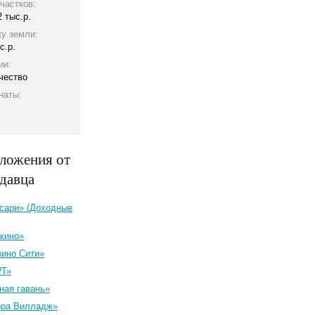
частков:
2 тыс.р.
ку земли:
с.р.
ии:
чество
наты:
ложения от
одавца
сари» (Доходные
кино»
зино Сити»
РТ»
ная гавань»
ора Вилладж»