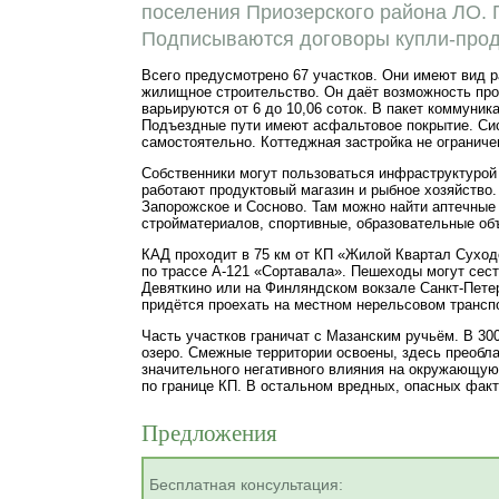
поселения Приозерского района ЛО. 
Подписываются договоры
купли-про
Всего предусмотрено 67 участков. Они имеют вид 
жилищное строительство. Он даёт возможность про
варьируются от 6 до 10,06 соток. В пакет коммуни
Подъездные пути имеют асфальтовое покрытие. Си
самостоятельно. Коттеджная застройка не огранич
Собственники могут пользоваться инфраструктурой 
работают продуктовый магазин и рыбное хозяйство.
Запорожское и Сосново. Там можно найти аптечные 
стройматериалов, спортивные, образовательные объ
КАД проходит в 75 км от КП «Жилой Квартал Сухо
по трассе
А-121
«Сортавала». Пешеходы могут сест
Девяткино или на Финляндском вокзале
Санкт-Пете
придётся проехать на местном нерельсовом трансп
Часть участков граничат с Мазанским ручьём. В 300
озеро. Смежные территории освоены, здесь преобла
значительного негативного влияния на окружающую
по границе КП. В остальном вредных, опасных факт
Предложения
Бесплатная консультация: