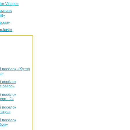
er Village»
ичкино
й)»
рово»
uJarvi»
 посёлок «Хутор
ы»
 посёлок
е озеро»
 посёлок
еро - 2»
 посёлок
татус»
 посёлок
бор»