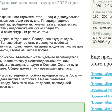
Стоимость у
Продажи начались в марте 2022 года.
1 080 – 2 01
дажи
.
Цена за сот
180 – 200 ты
разрешённого строительства — под индивидуальное
писаться, если это нужно. Площади наделов
Коммуникац
каций застройщиком включены газ и электричество.
газ
,
электри
стему водоснабжения нужно создавать
ена архитектурным регламентом.
GPS коорди
60.5919 с.ш.
деревни Удальцово. Правда, она скудна: здесь
30.3993 в.д.
 Больше объектов есть в соседних посёлках
пункты, поликлинику, магазины продуктов, хозтоваров,
екты, столовые, кафе и прочее.
Еще пред
дольское». Автомобилистам удобнее перемещаться
ь на электричку у железнодорожной станции
этого пр
рбурга
, выходить следует в Сосново. Остаток пути
орте. Общее время в пути превышает два часа.
Поселок «Леп
 м от коттеджного посёлка находится лес, в 700 м —
земли)»
дает частная застройка. Она не оказывает
 среду. Возможен шум от дороги, проходящей
Поселок «Бел
оров нет.
Поселок «Гру
Поселок «НИ
Поселок «Лес
Поселок «Иж