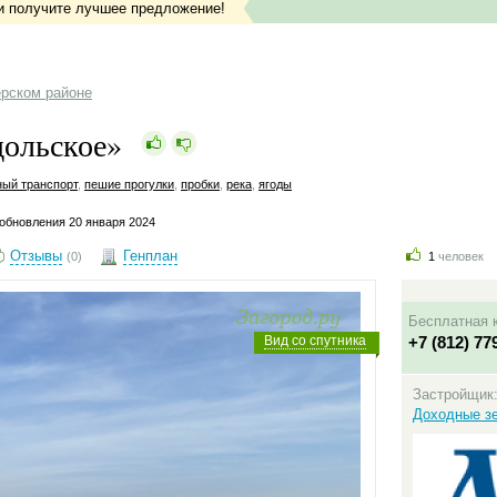
и получите лучшее предложение!
ерском районе
дольское»
ый транспорт
,
пешие прогулки
,
пробки
,
река
,
ягоды
обновления 20 января 2024
Отзывы
Генплан
(0)
1
человек
Бесплатная 
Вид со спутника
+7 (812) 77
Застройщик
Доходные з