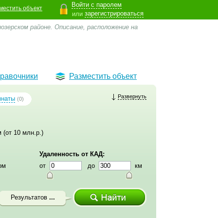
Войти с паролем
местить объект
зарегистрироваться
или
озерском районе. Описание, расположение на
равочники
Разместить объект
Развернуть
мнаты
(0)
 (от 10 млн.р.)
Удаленность от КАД:
ом
от
до
км
Результатов
...