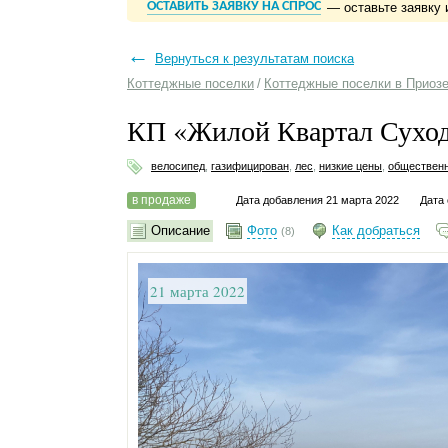
ОСТАВИТЬ ЗАЯВКУ НА СПРОС
— оставьте заявку 
←
Вернуться к результатам поиска
Коттеджные поселки
/
Коттеджные поселки в Приоз
КП «Жилой Квартал Сухо
велосипед
,
газифицирован
,
лес
,
низкие цены
,
общественн
в продаже
Дата добавления 21 марта 2022
Дата 
Описание
Фото
Как добраться
(8)
21 марта 2022