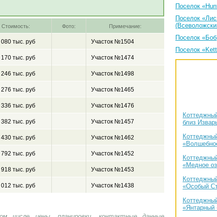
Поселок «Hunt
Поселок «Лис
(Всеволожски
Стоимость:
Фото:
Примечание:
Поселок «Боб
 080 тыс. руб
Участок №1504
Поселок «Kett
 170 тыс. руб
Участок №1474
 246 тыс. руб
Участок №1498
 276 тыс. руб
Участок №1465
 336 тыс. руб
Участок №1476
Коттеджный
 382 тыс. руб
Участок №1457
близ Извар
Коттеджный
 430 тыс. руб
Участок №1462
«Волшебно
 792 тыс. руб
Участок №1452
Коттеджный
«Медное оз
 918 тыс. руб
Участок №1453
Коттеджный
 012 тыс. руб
Участок №1438
«Особый С
Коттеджный
«Янтарный 
ом числе цены, планировки, контактные данные