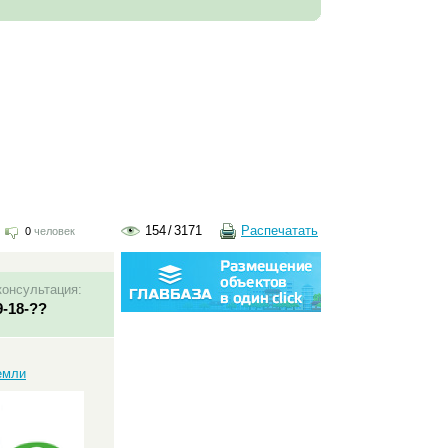
154
/
3171
Распечатать
0
человек
консультация:
9-18-??
:
емли