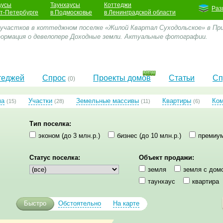
аусы
Таунхаусы
Коттеджи
Раз
кт-Петербурге
в Подмосковье
в Ленинградской области
 участков в коттеджном поселке «Жилой Квартал Суходольское» в При
формация о девелопере Доходные земли. Актуальные фотографии.
теджей
Спрос
Проекты домов
Статьи
Сп
(0)
ма
Участки
Земельные массивы
Квартиры
Ко
(15)
(28)
(11)
(6)
Тип поселка:
эконом (до 3 млн.р.)
бизнес (до 10 млн.р.)
премиум
Статус поселка:
Объект продажи:
земля
земля с дом
таунхаус
квартира
Быстро
Обстоятельно
На карте