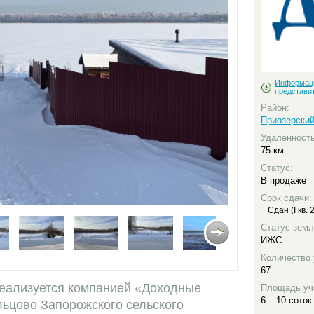
Информац
представи
Район:
Приозерски
Удаленность
75 км
Статус:
В продаже
Срок сдачи:
Сдан (I кв. 
Статус земл
ИЖС
Количество 
67
еализуется компанией «Доходные
Площадь уч
6 – 10 соток
льцово Запорожского сельского