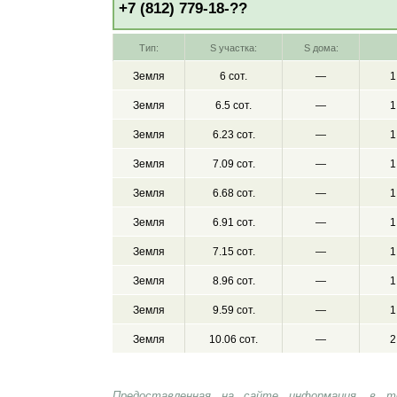
+7 (812) 779-18-??
Тип:
S участка:
S дома:
Земля
6 сот.
—
1
Земля
6.5 сот.
—
1
Земля
6.23 сот.
—
1
Земля
7.09 сот.
—
1
Земля
6.68 сот.
—
1
Земля
6.91 сот.
—
1
Земля
7.15 сот.
—
1
Земля
8.96 сот.
—
1
Земля
9.59 сот.
—
1
Земля
10.06 сот.
—
2
Предоставленная на сайте информация, в т