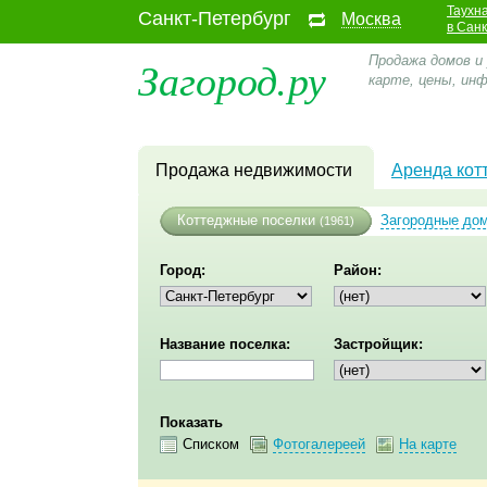
Таухн
Санкт-Петербург
Москва
в Сан
Загород.ру
Продажа домов и
карте, цены, ин
Продажа недвижимости
Аренда кот
Коттеджные поселки
Загородные до
(1961)
Город:
Район:
Название поселка:
Застройщик:
Показать
Списком
Фотогалереей
На карте