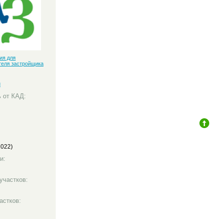
ия для
теля застройщика
й
 от КАД:
0
2022)
1
и:
участков:
астков: