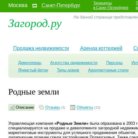
Таухнаусы
Т
Москва
Санкт-Петербург
в Санкт-Петербурге
в
Загород.ру
На данной странице представле
Продажа недвижимости
Аренда коттеджей
С
Девелоперы
Агентства недвижимости
Персоны
Ин
Ячеистый бетон
Типы домов
Архитектурные стили
Родные земли
Описание
Отзывы
Объекты
(3)
(23)
Управляющая компания
«Родные Земли»
была образована в 2003 г
специализируется на продаже и девелопменте загородной недвижи
маркетинговые инструменты для успешного продвижения объектов, 
лидирующие позиции среди застройщиков Подмосковья. Также сред