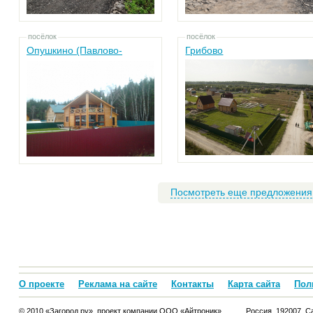
посёлок
посёлок
Опушкино (Павлово-
Грибово
Посадский район)
Посмотреть еще предложения
О проекте
Реклама на сайте
Контакты
Карта сайта
Пол
© 2010 «Загород.ру», проект компании ООО «Айтроник».
Россия, 192007, Са