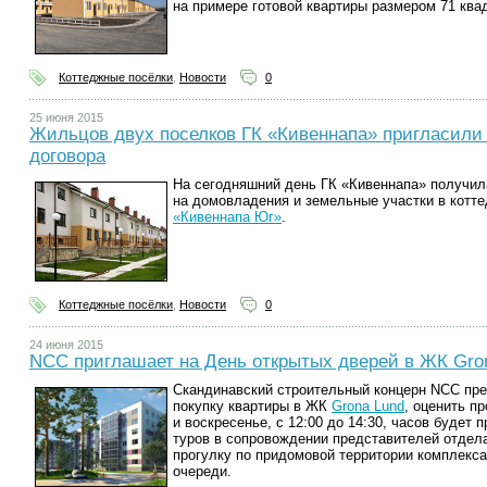
на примере готовой квартиры размером 71 ква
Коттеджные посёлки
,
Новости
0
25 июня 2015
Жильцов двух поселков ГК «Кивеннапа» пригласили 
договора
На сегодняшний день ГК «Кивеннапа» получил
на домовладения и земельные участки в котт
«Кивеннапа Юг»
.
Коттеджные посёлки
,
Новости
0
24 июня 2015
NCC приглашает на День открытых дверей в ЖК Gro
Cкандинавский строительный концерн NCC пре
покупку квартиры в ЖК
Grona Lund
, оценить п
и воскресенье, с 12:00 до 14:30, часов будет
туров в сопровождении представителей отдела
прогулку по придомовой территории комплекса
очереди.