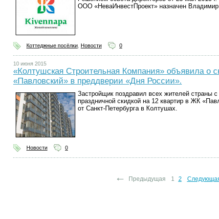
ООО «НеваИнвестПроект» назначен Владимир 
Коттеджные посёлки
,
Новости
0
10 июня 2015
«Колтушская Строительная Компания» объявила о ск
«Павловский» в преддверии «Дня России».
Застройщик поздравил всех жителей страны с
праздничной скидкой на 12 квартир в ЖК «Павл
от Санкт-Петербурга в Колтушах.
Новости
0
←
Предыдущая
1
2
Следующа