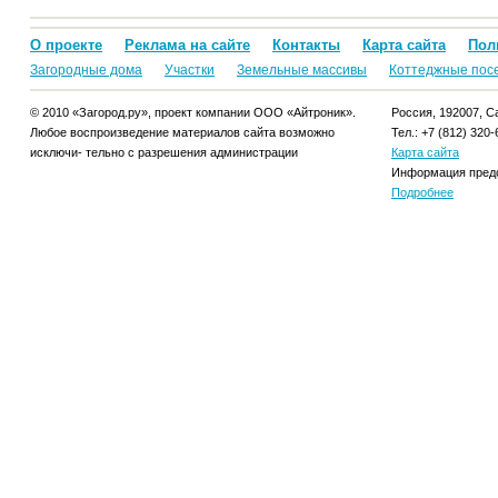
О проекте
Реклама на сайте
Контакты
Карта сайта
Пол
Загородные дома
Участки
Земельные массивы
Коттеджные пос
© 2010 «Загород.ру», проект компании ООО «Айтроник».
Россия, 192007, Са
Любое воспроизведение материалов сайта возможно
Тел.: +7 (812) 320-
исключи- тельно с разрешения администрации
Карта сайта
Информация предо
Подробнее