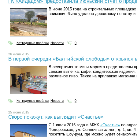
ГК «Айдадом» предоставила июньский отчет о прод
В июне 2015 года на строительных площадках
внимания было уделено дорожному полотну и 
Коттеджные посёлки
,
Новости
0
26 июня 2015
В первой очереди «Балтийской слободы» открылся 
В ассортименте мини-маркета представлены п
свежая выпечка, кофе, кондитерские изделия,
разливное пиво. Также на прилавках магазина
Коттеджные посёлки
,
Новости
0
25 июня 2015
Скоро покажут, как выглядит «Счастье»
С 1 июля 2015 года в МЖК
«Счастье»
по адрес
Федоровское, ул. Солнечная аллея, д. 1, кв. 
посетить шоу-рум, где можно будет ознакомит