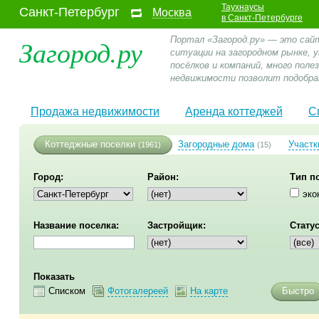
Таухнаусы
Санкт-Петербург
Москва
в Санкт-Петербурге
Загород.ру
Портал «Загород.ру» — это сай
ситуации на загородном рынке,
посёлков и компаний, много пол
недвижимости позволит подобра
Продажа недвижимости
Аренда коттеджей
С
Коттеджные поселки
Загородные дома
Участк
(1961)
(15)
Город:
Район:
Тип п
эко
Название поселка:
Застройщик:
Статус
Показать
Списком
Фотогалереей
На карте
Быстро