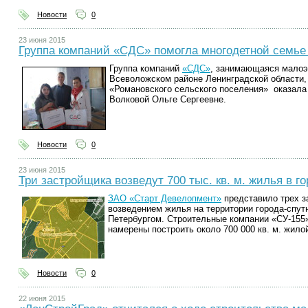
Новости
0
23 июня 2015
Группа компаний «СДС» помогла многодетной семье
Группа компаний
«СДС»
, занимающаяся малоэ
Всеволожском районе Ленинградской области,
«Романовского сельского поселения» оказала
Волковой Ольге Сергеевне.
Новости
0
23 июня 2015
Три застройщика возведут 700 тыс. кв. м. жилья в 
ЗАО «Старт Девелопмент»
представило трех з
возведением жилья на территории города-спут
Петербургом. Строительные компании «СУ-155
намерены построить около 700 000 кв. м. жило
Новости
0
22 июня 2015