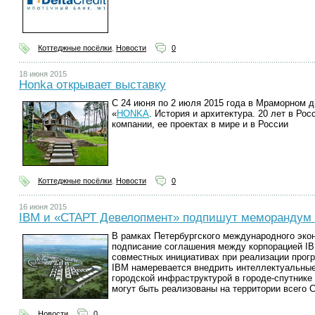
Коттеджные посёлки
,
Новости
0
18 июня 2015
Honka открывает выставку
С 24 июня по 2 июля 2015 года в Мраморном д
«
HONKA
. История и архитектура. 20 лет в Ро
компании, ее проектах в мире и в России
Коттеджные посёлки
,
Новости
0
16 июня 2015
IBM и «СТАРТ Девелопмент» подпишут меморандум 
В рамках Петербургского международного эко
подписание соглашения между корпорацией I
совместных инициативах при реализации прог
IBM намеревается внедрить интеллектуальные
городской инфраструктурой в городе-спутнике
могут быть реализованы на территории всего С
Новости
0