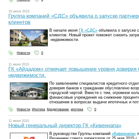
15 июня 2015
Группа компаний «СДС» объявила о запуске партнер
клиентов
В начале июня
ГК «СДС»
объявила о запуске 
клиентов. Новый проект поможет снизить затр
недвижимости.
Новости
0
11 июня 2015
ГК «Айдадом» отмечает повышение уровня доверия б
недвижимости.
По заявлениям специалистов кредитного отде
доверия банков к гражданам обусловлено воз
городской чертой. Вместе с тем, огромное ко
финансовые учреждения на снижение процентн
отношение в вопросах выдачи ипотечных и пот
Новости
,
Ипотека
,
Кредитование
,
ипотека
0
11 июня 2015
Новый генеральный директор ГК «Кивеннапа»
В руководстве Группы компаний
«Кивеннапа»
п
Решением совета директоров от 25 мая 2015 г