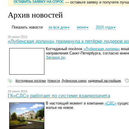
ОСТАВИТЬ ЗАЯВКУ НА СПРОС
— оставьте заявку и получите луч
Архив новостей
Показать новости
за все дни
июня
2015 года
30 июня 2015
«Лубенская долина» примкнула к пятёрке лидеров ю
Коттеджный посёлок
«Лубенская долина»
вошё
направления Санкт-Петербурга, согласно мне
Загород.ру
.
Коттеджные посёлки
,
Новости
,
Лубенское озеро
,
надежный застройщик
29 июня 2015
ГК«СДС» работает по системе взаимозачета
В настоящий момент в компании
«СДС»
сущест
жилье на новое.