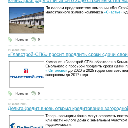
«ЛенСтройГрад» отчитался о ходе строительства ма
По словам представителя компании «ЛенСтрой
малоэтажного жилого комплекса
«Счастье»
ид
Новости
0
19 июня 2015
«Главстрой-СПб» просит продлить сроки сдачи свои
Компания «Главстрой-СПб» обратился в Коми
Смольного с просьбой продлить сроки сдачи п
«Юнтолово»
до 2020 и 2025 годов соответств
завершены до 2017 года.
Новости
0
18 июня 2015
ДельтаКредит вновь открыл кредитование загородн
Теперь заемщики банка могут оформить ипоте
или части жилого дома с земельным участком
недвижимости.