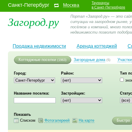
Таухнаусы
Санкт-Петербург
Москва
в Санкт-Петербурге
Загород.ру
Портал «Загород.ру» — это сай
ситуации на загородном рынке,
посёлков и компаний, много пол
недвижимости позволит подобра
Продажа недвижимости
Аренда коттеджей
С
Коттеджные поселки
Загородные дома
Участки
(1963)
(5)
Город:
Район:
Тип п
эко
Название поселка:
Застройщик:
Статус
Показать
Списком
Фотогалереей
На карте
Быстро