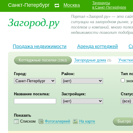
Таухнаусы
Санкт-Петербург
Москва
в Санкт-Петербурге
Загород.ру
Портал «Загород.ру» — это сай
ситуации на загородном рынке,
посёлков и компаний, много пол
недвижимости позволит подобра
Продажа недвижимости
Аренда коттеджей
С
Коттеджные поселки
Загородные дома
Участки
(1963)
(5)
Город:
Район:
Тип п
эко
Название поселка:
Застройщик:
Статус
Показать
Списком
Фотогалереей
На карте
Быстро