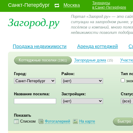
Таухнаусы
Санкт-Петербург
Москва
в Санкт-Петербурге
Загород.ру
Портал «Загород.ру» — это сай
ситуации на загородном рынке,
посёлков и компаний, много пол
недвижимости позволит подобра
Продажа недвижимости
Аренда коттеджей
С
Коттеджные поселки
Загородные дома
Участк
(1961)
(15)
Город:
Район:
Тип п
эко
Название поселка:
Застройщик:
Статус
Показать
Списком
Фотогалереей
На карте
Быстро