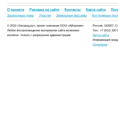
О проекте
Реклама на сайте
Контакты
Карта сайта
Пол
Загородные дома
Участки
Земельные массивы
Коттеджные пос
© 2010 «Загород.ру», проект компании ООО «Айтроник».
Россия, 192007, Са
Любое воспроизведение материалов сайта возможно
Тел.: +7 (812) 320-
исключи- тельно с разрешения администрации
Карта сайта
Информация предо
Подробнее