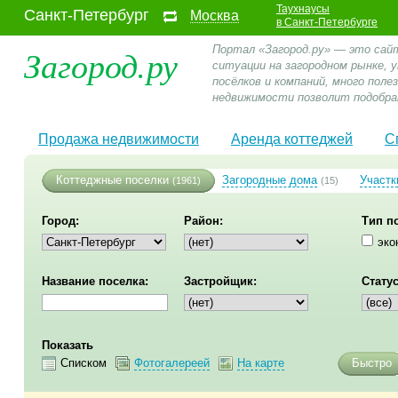
Таухнаусы
Санкт-Петербург
Москва
в Санкт-Петербурге
Загород.ру
Портал «Загород.ру» — это сай
ситуации на загородном рынке,
посёлков и компаний, много пол
недвижимости позволит подобра
Продажа недвижимости
Аренда коттеджей
С
Коттеджные поселки
Загородные дома
Участк
(1961)
(15)
Город:
Район:
Тип п
эко
Название поселка:
Застройщик:
Статус
Показать
Списком
Фотогалереей
На карте
Быстро